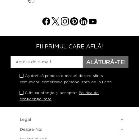
FII PRIMUL CARE AFLĂ!
ALĂTURĂ-TE!
Aș dori să primesc e-mailuri despre știri și
comunicări comerciale personalizate de la Penti
Citiți cu atenție și acceptați
Politica de
confidențialitate
Legal
Despre Noi