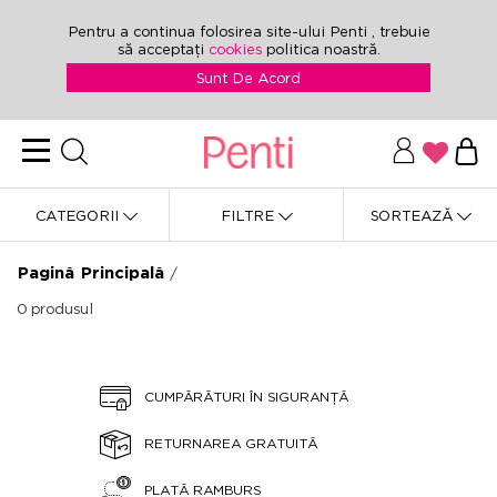
Pentru a continua folosirea site-ului Penti , trebuie
să acceptați
cookies
politica noastră.
Sunt De Acord
CATEGORII
FILTRE
SORTEAZĂ
Pagină Principală
/
0
produsul
CUMPĂRĂTURI ÎN SIGURANȚĂ
RETURNAREA GRATUITĂ
PLATĂ RAMBURS