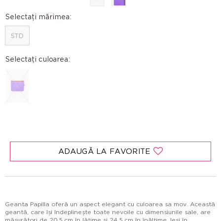
Selectați mărimea:
STD
Selectați culoarea:
ADAUGĂ LA FAVORITE
Geanta Papilla oferă un aspect elegant cu culoarea sa mov. Această
geantă, care își îndeplinește toate nevoile cu dimensiunile sale, are
măsurători de 20,5 cm în lățime și 24,5 cm în înălțime. Ieși în