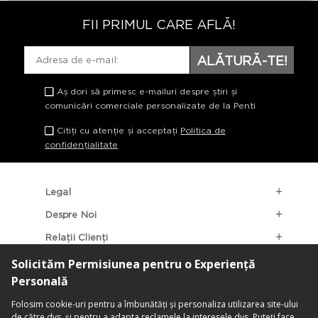
FII PRIMUL CARE AFLĂ!
ALĂTURĂ-TE!
Aș dori să primesc e-mailuri despre știri și
comunicări comerciale personalizate de la Penti
Citiți cu atenție și acceptați
Politica de
confidențialitate
Legal
Despre Noi
Relații Clienți
Categorii Populare
Localizarea Magazinelor
contact@penti.com.ro