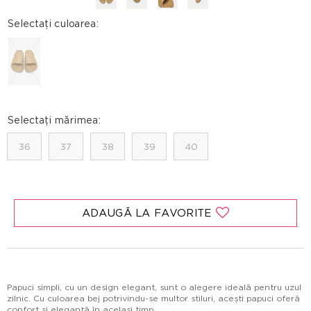
Selectați culoarea:
Selectați mărimea:
36
37
38
39
40
ADAUGĂ LA FAVORITE
Papuci simpli, cu un design elegant, sunt o alegere ideală pentru uzul
zilnic. Cu culoarea bej potrivindu-se multor stiluri, acești papuci oferă
confort și eleganță în același timp.