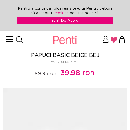
Pentru a continua folosirea site-ului Penti , trebuie
să acceptați
cookies
politica noastră.
Sunt De Acord
PAPUCI BASIC BEIGE BEJ
PYSBTSM324IY56
39.98 ron
99.95 ron