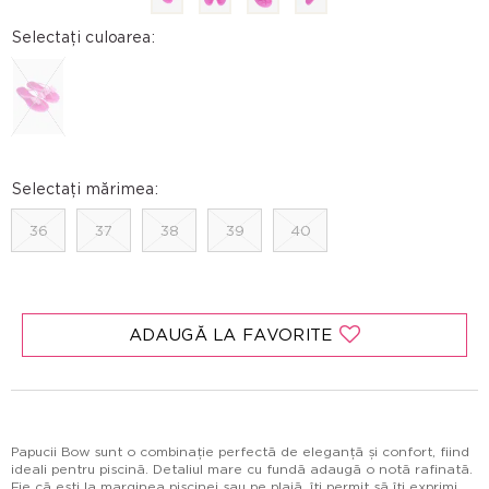
Selectați culoarea:
Selectați mărimea:
36
37
38
39
40
ADAUGĂ LA FAVORITE
Papucii Bow sunt o combinație perfectă de eleganță și confort, fiind
ideali pentru piscină. Detaliul mare cu fundă adaugă o notă rafinată.
Fie că ești la marginea piscinei sau pe plajă, îți permit să îți exprimi