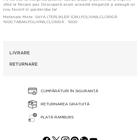
stilul la fiecare pas. Descoperă acum această eleganță și adaugă un
nou favorit în garderoba ta!
Materiale Mixte: SAYA (TERLİKLER İÇİN),POLIVINILCLORIDĂ
%100,TABAN,POLIVINILCLORIDĂ %100
LIVRARE
RETURNARE
CUMPĂRĂTURI ÎN SIGURANȚĂ
RETURNAREA GRATUITĂ
PLATĂ RAMBURS