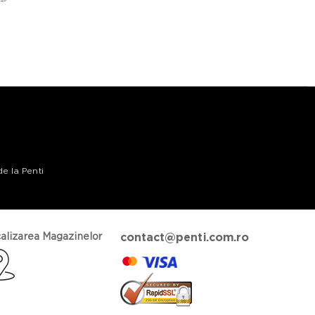
de la Penti
alizarea Magazinelor
contact@penti.com.ro