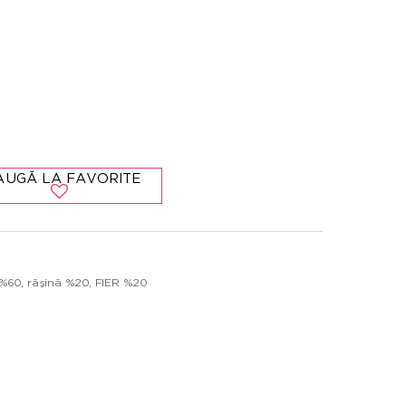
AUGĂ LA FAVORITE
%60, răşină %20, FIER %20