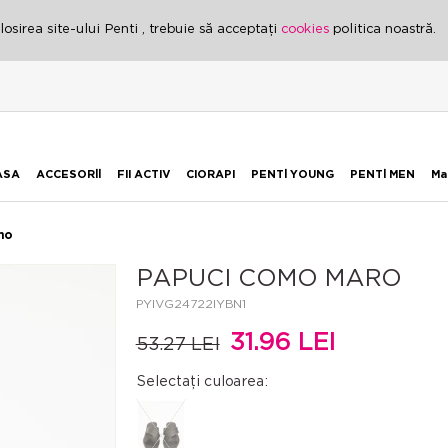
osirea site-ului Penti , trebuie să acceptați
cookies
politica noastră.
ASA
ACCESORİİ
FII ACTIV
CIORAPI
PENTİ YOUNG
PENTİ MEN
Ma
mo
PAPUCI COMO MARO
PYIVG24722IYBN1
31.96 LEI
53.27 LEI
Selectați culoarea: