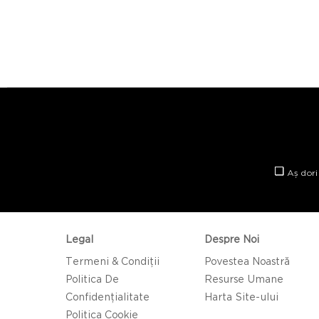
Aș dori
Legal
Despre Noi
Termeni & Condiții
Povestea Noastră
Politica De
Resurse Umane
Confidențialitate
Harta Site-ului
Politica Cookie