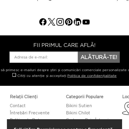
FII PRIMUL CARE AFLĂ!
ALĂTURĂ-TE!
 să primesc e-mailuri despre știri și comunicări comerciale personalizate 
Citiți cu atenție și acceptați
Politica de confidențialitate
Relații Clienți
Categorii Populare
Loc
Contact
Bikini Sutien
Întrebări Frecvente
Bikini Chilot
Politica de Returnare
Costume Baie Întregi
Caftan/Pareo