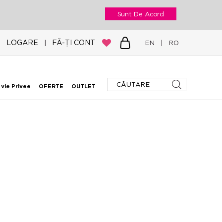
Sunt De Acord
LOGARE
FĂ-ȚI CONT
|
EN
|
RO
 vie Privee
OFERTE
OUTLET