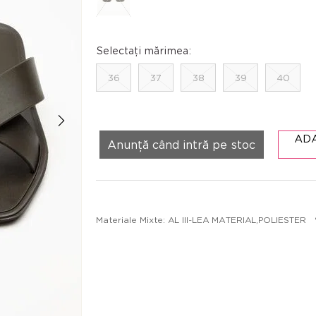
Selectați mărimea:
36
37
38
39
40
AD
Anunță când intră pe stoc
Materiale Mixte: AL III-LEA MATERIAL,POLIESTER 