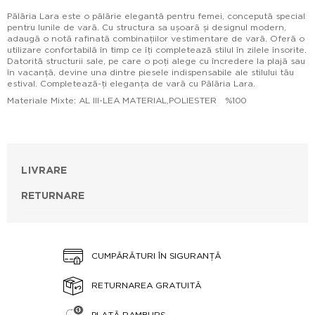
Pălăria Lara este o pălărie elegantă pentru femei, concepută special
pentru lunile de vară. Cu structura sa ușoară și designul modern,
adaugă o notă rafinată combinațiilor vestimentare de vară. Oferă o
utilizare confortabilă în timp ce îți completează stilul în zilele însorite.
Datorită structurii sale, pe care o poți alege cu încredere la plajă sau
în vacanță, devine una dintre piesele indispensabile ale stilului tău
estival. Completează-ți eleganța de vară cu Pălăria Lara.
Materiale Mixte: AL III-LEA MATERIAL,POLIESTER %100
LIVRARE
RETURNARE
CUMPĂRĂTURI ÎN SIGURANȚĂ
RETURNAREA GRATUITĂ
PLATĂ RAMBURS