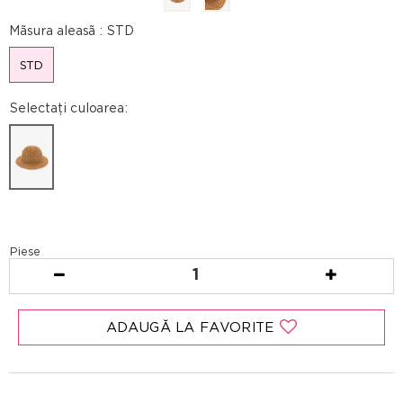
Mãsura aleasã :
STD
STD
Selectați culoarea:
Piese
1
ADAUGĂ LA FAVORITE