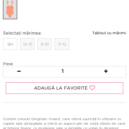
Selectați mărimea:
Tabloul cu mărimi
12+
14-15
9-10
11-12
Piese
1
ADAUGĂ LA FAVORITE
Costum colorat Gingham Volant, care oferă ușurință în utilizare cu
cupele sale detașabile și oferă un aspect plin de viață stilului de vară
al fetelor tinere, cu modelele sale și detaliile cu volan în designul