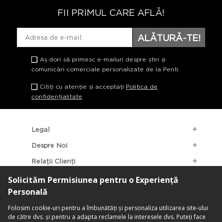
FII PRIMUL CARE AFLĂ!
ALĂTURĂ-TE!
Aș dori să primesc e-mailuri despre știri și
comunicări comerciale personalizate de la Penti
Citiți cu atenție și acceptați
Politica de
confidențialitate
Legal
Despre Noi
Relații Clienți
Categorii Populare
Localizarea Magazinelor
contact@penti.com.ro