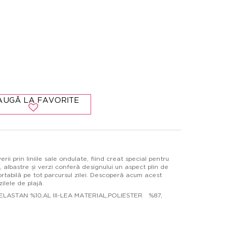
AUGĂ LA FAVORITE
i prin liniile sale ondulate, fiind creat special pentru
, albastre și verzi conferă designului un aspect plin de
ortabilă pe tot parcursul zilei. Descoperă acum acest
ilele de plajă.
ELASTAN %10,AL III-LEA MATERIAL,POLIESTER %87,