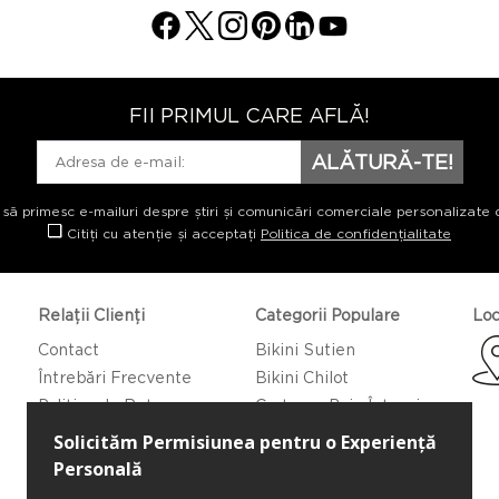
FII PRIMUL CARE AFLĂ!
ALĂTURĂ-TE!
 să primesc e-mailuri despre știri și comunicări comerciale personalizate 
Citiți cu atenție și acceptați
Politica de confidențialitate
Relații Clienți
Categorii Populare
Loc
Contact
Bikini Sutien
Întrebări Frecvente
Bikini Chilot
Politica de Returnare
Costume Baie Întregi
Caftan/Pareo
Rochii de Plajă
Bluze de Plajă