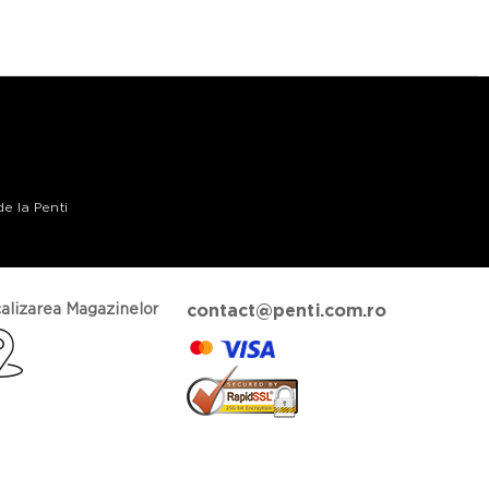
de la Penti
alizarea Magazinelor
contact@penti.com.ro