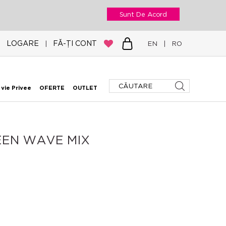
Sunt De Acord
LOGARE
FĂ-ȚI CONT
|
EN
|
RO
 vie Privee
OFERTE
OUTLET
EEN WAVE MIX