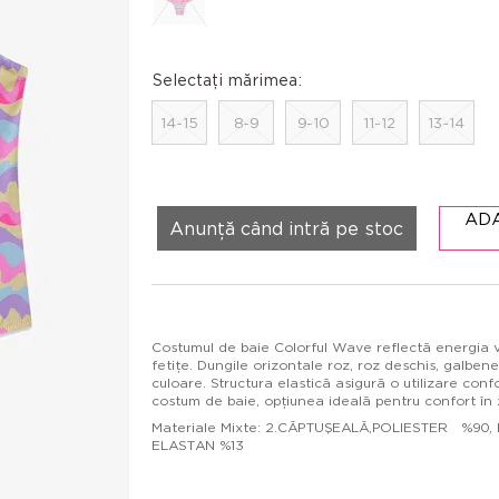
Selectați mărimea:
14-15
8-9
9-10
11-12
13-14
AD
Anunță când intră pe stoc
Costumul de baie Colorful Wave reflectă energia veri
fetițe. Dungile orizontale roz, roz deschis, galbene
culoare. Structura elastică asigură o utilizare conf
costum de baie, opțiunea ideală pentru confort în z
Materiale Mixte: 2.CĂPTUŞEALĂ,POLIESTER %90, 
ELASTAN %13