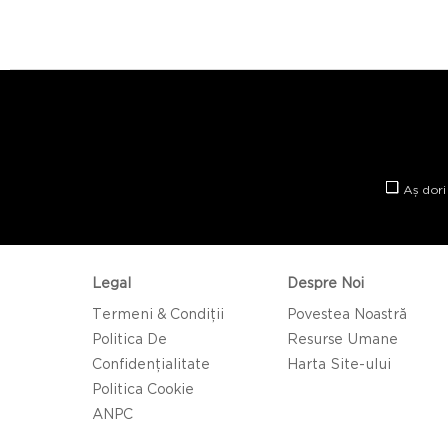
Aș dori
Legal
Despre Noi
Termeni & Condiții
Povestea Noastră
Politica De
Resurse Umane
Confidențialitate
Harta Site-ului
Politica Cookie
ANPC