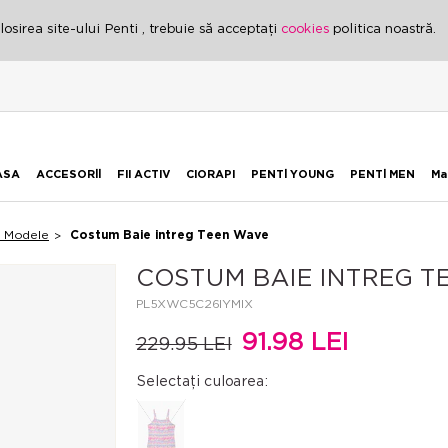
osirea site-ului Penti , trebuie să acceptați
cookies
politica noastră.
ASA
ACCESORİİ
FII ACTIV
CIORAPI
PENTİ YOUNG
PENTİ MEN
Ma
i Modele
Costum Baie intreg Teen Wave
COSTUM BAIE INTREG T
PL5XWC5C26IYMIX
91.98 LEI
229.95 LEI
Selectați culoarea: