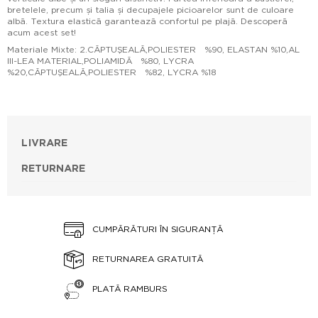
bretelele, precum și talia și decupajele picioarelor sunt de culoare
albă. Textura elastică garantează confortul pe plajă. Descoperă
acum acest set!
Materiale Mixte: 2.CĂPTUŞEALĂ,POLIESTER %90, ELASTAN %10,AL
III-LEA MATERIAL,POLIAMIDĂ %80, LYCRA
%20,CĂPTUŞEALĂ,POLIESTER %82, LYCRA %18
LIVRARE
RETURNARE
CUMPĂRĂTURI ÎN SIGURANȚĂ
RETURNAREA GRATUITĂ
PLATĂ RAMBURS