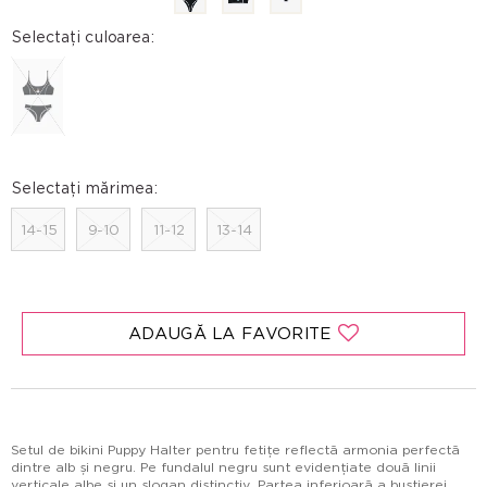
Selectați culoarea:
Selectați mărimea:
14-15
9-10
11-12
13-14
ADAUGĂ LA FAVORITE
Setul de bikini Puppy Halter pentru fetițe reflectă armonia perfectă
dintre alb și negru. Pe fundalul negru sunt evidențiate două linii
verticale albe și un slogan distinctiv. Partea inferioară a bustierei,