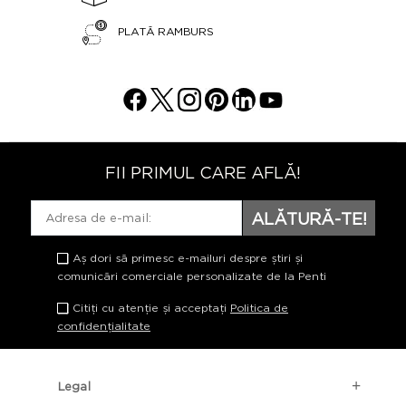
PLATĂ RAMBURS
FII PRIMUL CARE AFLĂ!
ALĂTURĂ-TE!
Aș dori să primesc e-mailuri despre știri și
comunicări comerciale personalizate de la Penti
Citiți cu atenție și acceptați
Politica de
confidențialitate
Legal