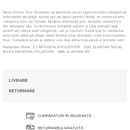
Setul Emma One Shoulder se prezintă ca un reprezentant elegant al
articolelor de plajă. Acest set de bikini pentru fetițe se remarcă prin
culoarea mov de fundal, făcând diferența prin detaliile asimetrice
din designul său. Cu breteaua dreaptă subțire și cea stângă lată,
acest set oferă atât eleganță, cât și confort. Dacă ești în căutarea
unui look stilat pe plajă, Setul Emma One Shoulder este exact pentru
tine. Cumpără acum și obține cea mai atractivă piesă a acestei veri!
Materiale Mixte: 2.CĂPTUŞEALĂ,POLIESTER %90, ELASTAN %10,AL
III-LEA MATERIAL,POLIESTER %89, ELASTAN %11
LIVRARE
RETURNARE
CUMPĂRĂTURI ÎN SIGURANȚĂ
RETURNAREA GRATUITĂ