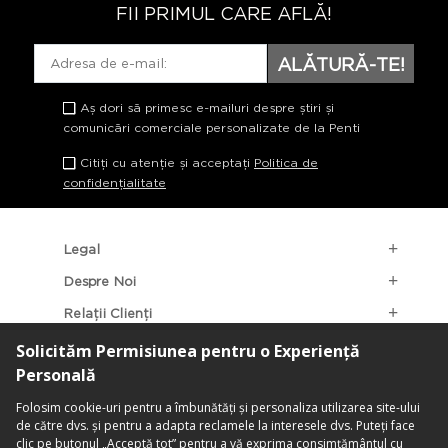
FII PRIMUL CARE AFLĂ!
ALĂTURĂ-TE!
Aș dori să primesc e-mailuri despre știri și
comunicări comerciale personalizate de la Penti
Citiți cu atenție și acceptați
Politica de
confidențialitate
Legal
Despre Noi
Relații Clienți
Categorii Populare
Localizarea Magazinelor
contact@penti.com.ro