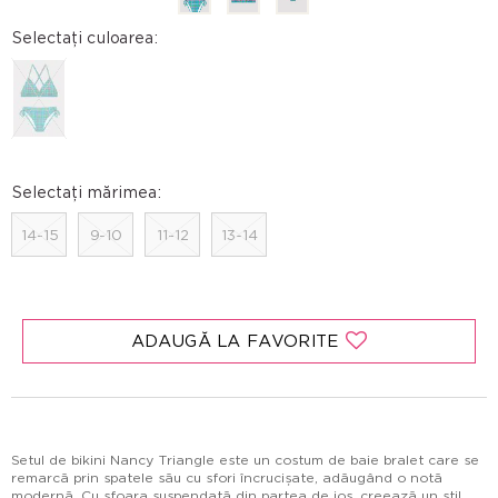
Selectați culoarea:
Selectați mărimea:
14-15
9-10
11-12
13-14
ADAUGĂ LA FAVORITE
Setul de bikini Nancy Triangle este un costum de baie bralet care se
remarcă prin spatele său cu sfori încrucișate, adăugând o notă
modernă. Cu sfoara suspendată din partea de jos, creează un stil