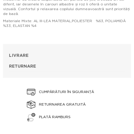
diferit, iar desenele în carouri albastre și roz îi oferă o unitate
vizuală. Confortul și relaxarea copilului dumneavoastră sunt priorități
de bază.
Materiale Mixte: AL III-LEA MATERIAL,POLIESTER %63, POLIAMIDĂ
%33, ELASTAN %4
LIVRARE
RETURNARE
CUMPĂRĂTURI ÎN SIGURANȚĂ
RETURNAREA GRATUITĂ
PLATĂ RAMBURS