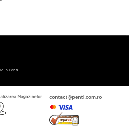
de la Penti
alizarea Magazinelor
contact@penti.com.ro