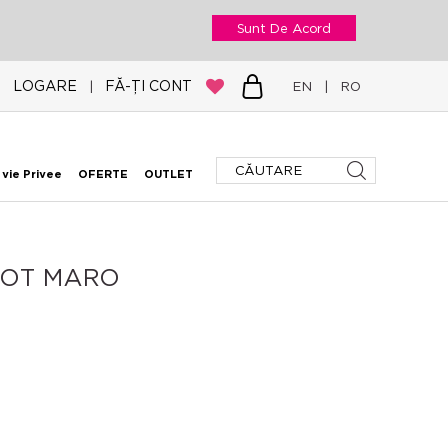
Sunt De Acord
LOGARE
FĂ-ȚI CONT
|
EN
|
RO
 vie Privee
OFERTE
OUTLET
ILOT MARO