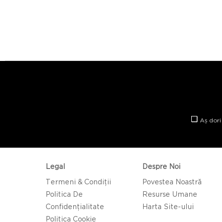
Aș dori
Legal
Despre Noi
Termeni & Condiții
Povestea Noastră
Politica De
Resurse Umane
Confidențialitate
Harta Site-ului
Politica Cookie