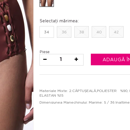
Selectați mărimea:
34
36
38
40
42
Piese
1
ADAUGĂ Î
Materiale Mixte: 2.CĂPTUŞEALĂ,POLIESTER %90, 
ELASTAN %15
Dimensiunea Manechinului: Marime: S / 36 Inaltime: 1