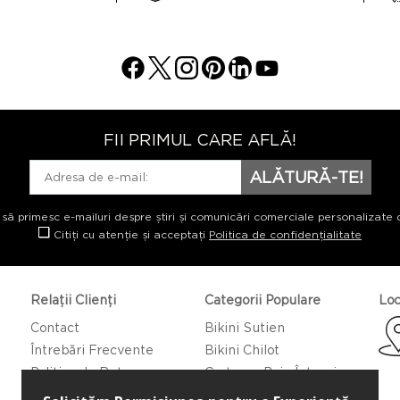
FII PRIMUL CARE AFLĂ!
ALĂTURĂ-TE!
 să primesc e-mailuri despre știri și comunicări comerciale personalizate 
Citiți cu atenție și acceptați
Politica de confidențialitate
Relații Clienți
Categorii Populare
Loc
Contact
Bikini Sutien
Întrebări Frecvente
Bikini Chilot
Politica de Returnare
Costume Baie Întregi
Caftan/Pareo