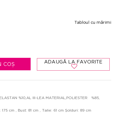
Tabloul cu mărimi
ADAUGĂ LA FAVORITE
N COȘ
ELASTAN %10,AL III-LEA MATERIAL,POLIESTER %85,
75 cm , Bust: 81 cm , Talie: 61 cm Şolduri: 89 cm