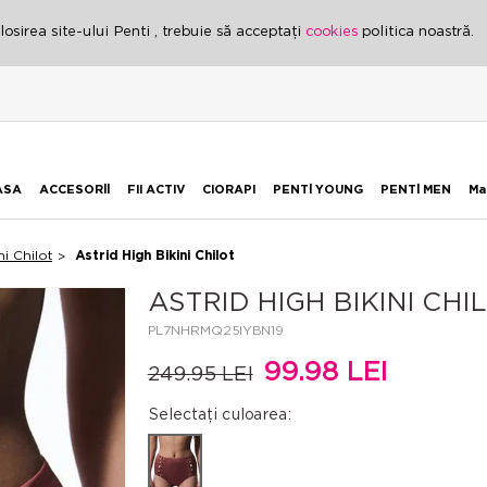
osirea site-ului Penti , trebuie să acceptați
cookies
politica noastră.
ASA
ACCESORİİ
FII ACTIV
CIORAPI
PENTİ YOUNG
PENTİ MEN
Ma
ni Chilot
Astrid High Bikini Chilot
ASTRID HIGH BIKINI CH
PL7NHRMQ25IYBN19
99.98 LEI
249.95 LEI
Selectați culoarea: