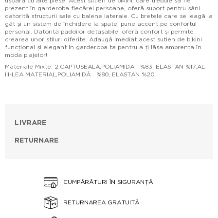
ușoară cu alte piese. Acest sutien de bikini, care trebuie să fie
prezent în garderoba fiecărei persoane, oferă suport pentru sâni
datorită structurii sale cu balene laterale. Cu bretele care se leagă la
gât și un sistem de închidere la spate, pune accent pe confortul
personal. Datorită paddilor detașabile, oferă confort și permite
crearea unor stiluri diferite. Adaugă imediat acest sutien de bikini
funcțional și elegant în garderoba ta pentru a ți lăsa amprenta în
moda plajelor!
Materiale Mixte: 2.CĂPTUŞEALĂ,POLIAMIDĂ %83, ELASTAN %17,AL
III-LEA MATERIAL,POLIAMIDĂ %80, ELASTAN %20
LIVRARE
RETURNARE
CUMPĂRĂTURI ÎN SIGURANȚĂ
RETURNAREA GRATUITĂ