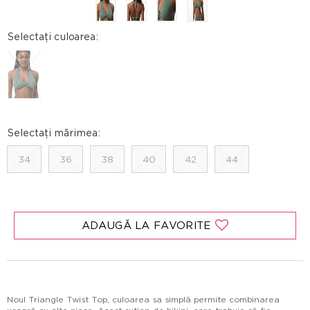
Selectați culoarea:
Selectați mărimea:
34
36
38
40
42
44
ADAUGĂ LA FAVORITE
Noul Triangle Twist Top, culoarea sa simplă permite combinarea