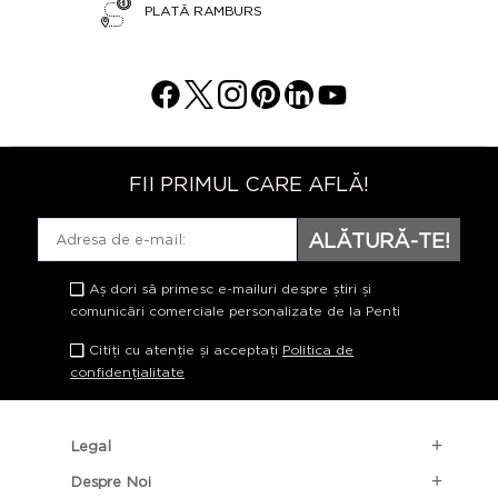
PLATĂ RAMBURS
FII PRIMUL CARE AFLĂ!
ALĂTURĂ-TE!
Aș dori să primesc e-mailuri despre știri și
comunicări comerciale personalizate de la Penti
Citiți cu atenție și acceptați
Politica de
confidențialitate
Legal
Despre Noi