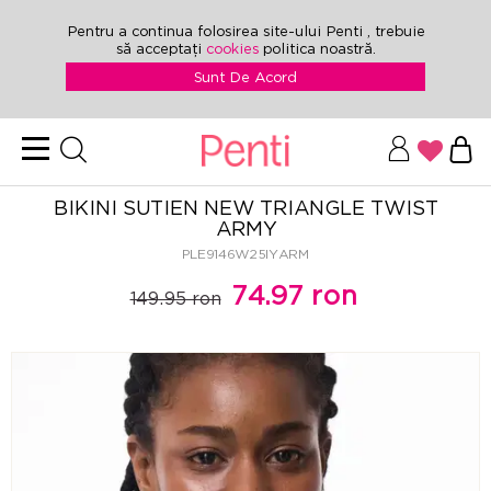
Pentru a continua folosirea site-ului Penti , trebuie
să acceptați
cookies
politica noastră.
Sunt De Acord
BIKINI SUTIEN NEW TRIANGLE TWIST
ARMY
PLE9146W25IYARM
74.97 ron
149.95 ron