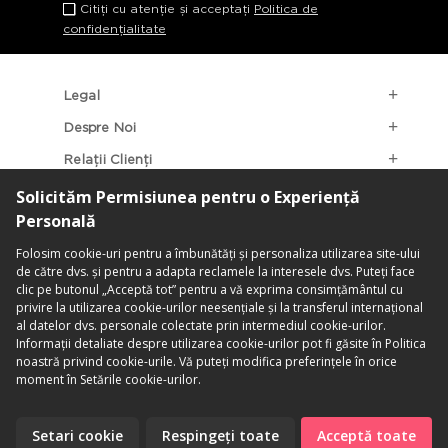
Citiți cu atenție și acceptați
Politica de
confidențialitate
Legal
Despre Noi
Relații Clienți
Categorii Populare
Localizarea Magazinelor
contact@penti.com.ro
©PENTİ. Toate Drepturile Rezervate.
Termeni & Condiții
|
Politica De