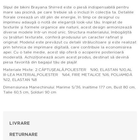
Slipul de bikini Brayana Shirred este o piesă indispensabilă pentru
mare sau piscină, pe care trebuie să o incluzi în colecția ta. Detaliile
florale creează un stil plin de energie, în timp ce designul cu
imprimeu adaugă o notă de eleganță look-ului tău. Inspirat de
texturile și formele organice ale naturii, acest design armonizează
diverse modele într-un mod unic. Structura materialului, îmbogățită
cu țesături texturate, conferă produsului un caracter rafinat și
original. Modelul este prevăzut cu detalii strălucitoare și este realizat
prin tehnica de imprimare digitală, care contribuie la economisirea
apei. Cu o talie medie, acest slip oferă o acoperire posterioară
moderată. Achiziționează acum acest produs, destinat să devină
piesa favorită din bagajul tău de plajă!
Materiale Mixte: 2.CĂPTUŞEALĂ,POLIESTER %90, ELASTAN %10,AL
III-LEA MATERIAL,POLIESTER %64, FIRE METALICE %16, POLIAMIDĂ
%12, ELASTAN %8
Dimensiunea Manechinului: Marime S/36, Inaltime 177 cm, Bust 80 cm,
Talie 60,5 cm, Şolduri 90 cm
LIVRARE
RETURNARE