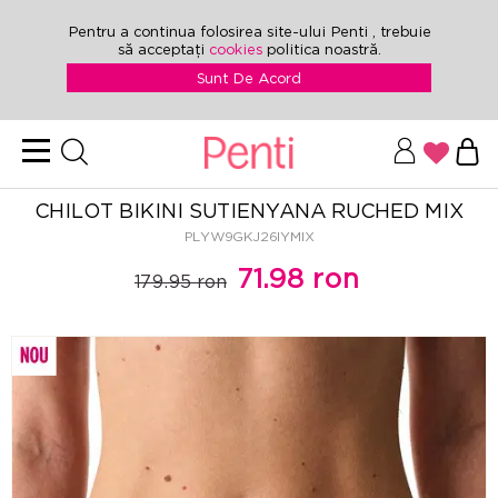
Pentru a continua folosirea site-ului Penti , trebuie
să acceptați
cookies
politica noastră.
Sunt De Acord
CHILOT BIKINI SUTIENYANA RUCHED MIX
PLYW9GKJ26IYMIX
71.98 ron
179.95 ron