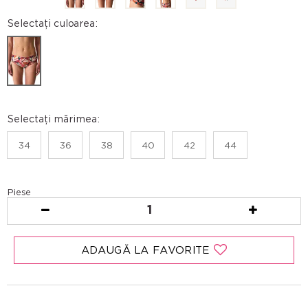
Selectați culoarea:
Selectați mărimea:
34
36
38
40
42
44
Piese
1
ADAUGĂ LA FAVORITE