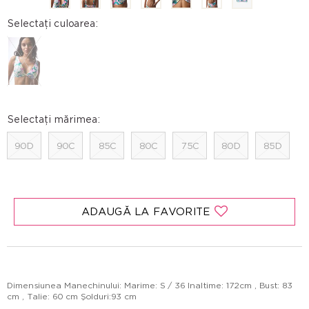
Selectați culoarea:
Selectați mărimea:
90D
90C
85C
80C
75C
80D
85D
ADAUGĂ LA FAVORITE
Dimensiunea Manechinului: Marime: S / 36 Inaltime: 172cm , Bust: 83
cm , Talie: 60 cm Şolduri:93 cm