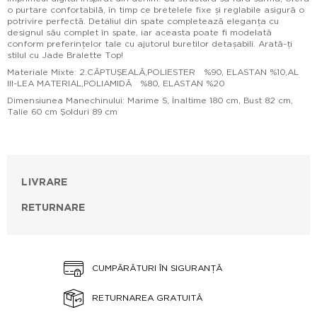
o purtare confortabilă, în timp ce bretelele fixe și reglabile asigură o
potrivire perfectă. Detaliul din spate completează eleganța cu
designul său complet în spate, iar aceasta poate fi modelată
conform preferințelor tale cu ajutorul buretilor detașabili. Arată-ți
stilul cu Jade Bralette Top!
Materiale Mixte: 2.CĂPTUŞEALĂ,POLIESTER %90, ELASTAN %10,AL
III-LEA MATERIAL,POLIAMIDĂ %80, ELASTAN %20
Dimensiunea Manechinului: Marime S, İnaltime 180 cm, Bust 82 cm,
Talie 60 cm Şolduri 89 cm
LIVRARE
RETURNARE
CUMPĂRĂTURI ÎN SIGURANȚĂ
RETURNAREA GRATUITĂ