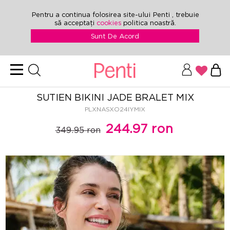
Pentru a continua folosirea site-ului Penti , trebuie
să acceptați
cookies
politica noastră.
Sunt De Acord
SUTIEN BIKINI JADE BRALET MIX
PLXNASXO24IYMIX
244.97 ron
349.95 ron