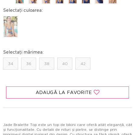
Selectați culoarea:
Selectați mărimea:
34
36
38
40
42
ADAUGĂ LA FAVORITE
Jade Bralette Top este un top de bikini care oferă atât eleganță, cât
și funcționalitate. Cu detalii de nituri și pietre, se distinge prin
imprimeul digital inspirat din denim. Cu structura sa fără sârmă, oferă