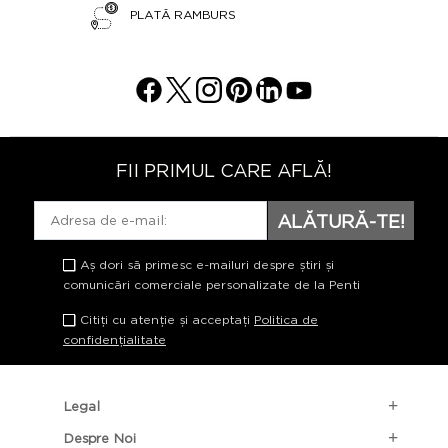
PLATĂ RAMBURS
FII PRIMUL CARE AFLĂ!
ALĂTURĂ-TE!
Aș dori să primesc e-mailuri despre știri și
comunicări comerciale personalizate de la Penti
Citiți cu atenție și acceptați
Politica de
confidențialitate
Legal
Despre Noi