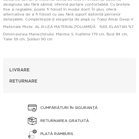
designului său fără sârmă, oferind purtare confortabilă. Cu bretele
fixe și reglabile, poate fi folosit în modul dorit. În plus, oferă
alternativa de a fi folosit cu sau fără suport datorită pernelor
detașabile. Completează-ți eleganța de plajă cu Topul Amar Deep V.
Materiale Mixte: AL III-LEA MATERIAL,POLIAMIDĂ %93, ELASTAN %7
Dimensiunea Manechinului: Marime S, İnaltime 179 cm, Bust 84 cm,
Talie 59 cm, Şolduri 90 cm
LIVRARE
RETURNARE
CUMPĂRĂTURI ÎN SIGURANȚĂ
RETURNAREA GRATUITĂ
PLATĂ RAMBURS