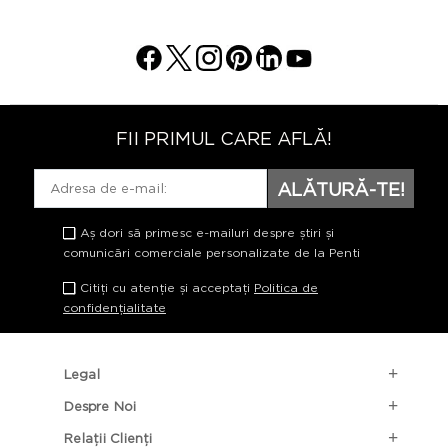
FII PRIMUL CARE AFLĂ!
ALĂTURĂ-TE!
Aș dori să primesc e-mailuri despre știri și
comunicări comerciale personalizate de la Penti
Citiți cu atenție și acceptați
Politica de
confidențialitate
Legal
Despre Noi
Relații Clienți