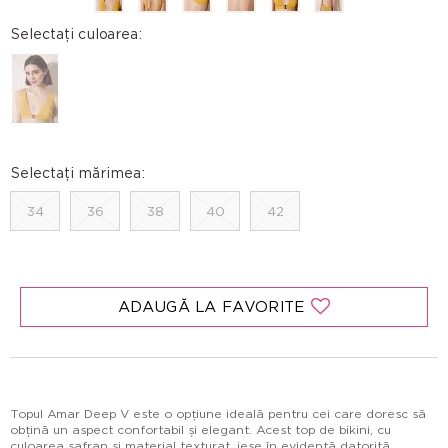
Selectați culoarea:
Selectați mărimea:
34
36
38
40
42
ADAUGĂ LA FAVORITE
Topul Amar Deep V este o opțiune ideală pentru cei care doresc să
obțină un aspect confortabil și elegant. Acest top de bikini, cu
culoarea safran și material texturat, iese în evidență datorită