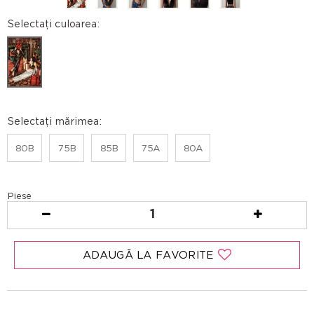
Selectați culoarea:
Selectați mărimea:
80B
75B
85B
75A
80A
Piese
1
ADAUGĂ LA FAVORITE