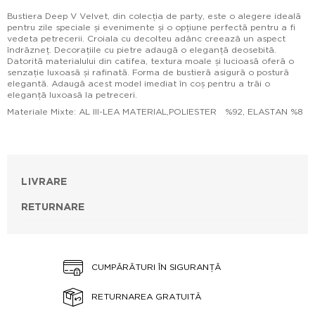
Bustiera Deep V Velvet, din colecția de party, este o alegere ideală
pentru zile speciale și evenimente și o opțiune perfectă pentru a fi
vedeta petrecerii. Croiala cu decolteu adânc creează un aspect
îndrăzneț. Decorațiile cu pietre adaugă o eleganță deosebită.
Datorită materialului din catifea, textura moale și lucioasă oferă o
senzație luxoasă și rafinată. Forma de bustieră asigură o postură
elegantă. Adaugă acest model imediat în coș pentru a trăi o
eleganță luxoasă la petreceri.
Materiale Mixte: AL III-LEA MATERIAL,POLIESTER %92, ELASTAN %8
LIVRARE
RETURNARE
CUMPĂRĂTURI ÎN SIGURANȚĂ
RETURNAREA GRATUITĂ