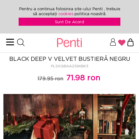
Pentru a continua folosirea site-ului Penti , trebuie
să acceptați
cookies
politica noastră.
Sunt De Acord
BLACK DEEP V VELVET BUSTIERĂ NEGRU
PL5XQBAA25SKBK3
71.98 ron
179.95 ron