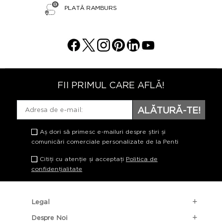
PLATĂ RAMBURS
FII PRIMUL CARE AFLĂ!
ALĂTURĂ-TE!
Aș dori să primesc e-mailuri despre știri și
comunicări comerciale personalizate de la Penti
Citiți cu atenție și acceptați
Politica de
confidențialitate
Legal
Despre Noi