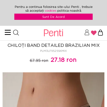
Pentru a continua folosirea site-ului Penti , trebuie
să acceptați
cookies
politica noastră.
Sunt De Acord
CHILOȚI BAND DETAILED BRAZILIAN MIX
PLM3LF9525SKMIX
27.18 ron
67.95 ron