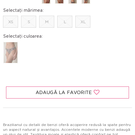
Selectați mărimea:
XS
S
M
L
XL
Selectați culoarea:
ADAUGĂ LA FAVORITE
Brazilianul cu detalii de benzi oferă acoperire redusă la spate pentru
un aspect natural și avantajos. Accentele moderne cu benzi adaugă
un plus de stil. Țesătura moale și elastică oferă confort pe tot