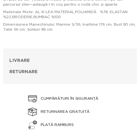
parcursul zilei—adaugă-l în coș pentru o notă chic și aparte.
Materiale Mixte: AL III-LEA MATERIAL,POLIAMIDĂ %78, ELASTAN
%22,BRODERIE,BUMBAC %100
Dimensiunea Manechinului: Marime S/36, Inaltime 176 cm, Bust 80 cm,
Talie 56 cm, Şolduri 86 cm
LIVRARE
RETURNARE
CUMPĂRĂTURI ÎN SIGURANȚĂ
RETURNAREA GRATUITĂ
PLATĂ RAMBURS