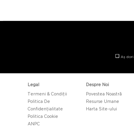
Aș dori
Legal
Despre Noi
Termeni & Condiții
Povestea Noastră
Politica De
Resurse Umane
Confidențialitate
Harta Site-ului
Politica Cookie
ANPC