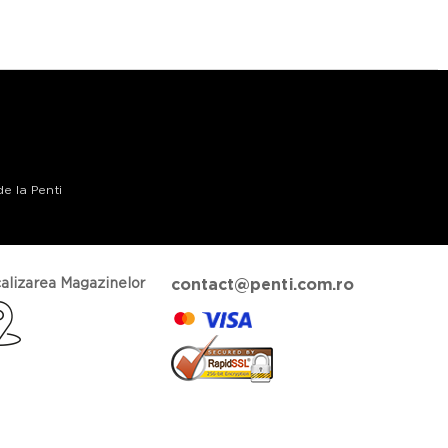
de la Penti
alizarea Magazinelor
contact@penti.com.ro