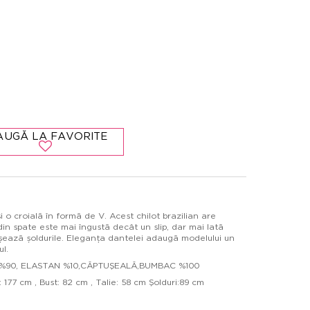
AUGĂ LA FAVORITE
 o croială în formă de V. Acest chilot brazilian are
in spate este mai îngustă decât un slip, dar mai lată
șează șoldurile. Eleganța dantelei adaugă modelului un
l.
DĂ %90, ELASTAN %10,CĂPTUŞEALĂ,BUMBAC %100
177 cm , Bust: 82 cm , Talie: 58 cm Şolduri:89 cm