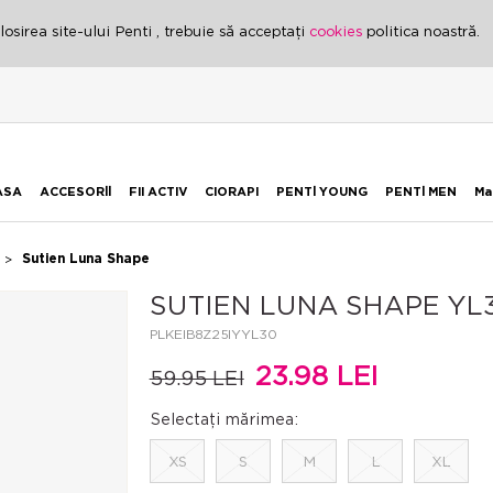
osirea site-ului Penti , trebuie să acceptați
cookies
politica noastră.
ASA
ACCESORİİ
FII ACTIV
CIORAPI
PENTİ YOUNG
PENTİ MEN
Ma
Sutien Luna Shape
SUTIEN LUNA SHAPE YL3
PLKEIB8Z25IYYL30
23.98 LEI
59.95 LEI
Selectați mărimea:
XS
S
M
L
XL