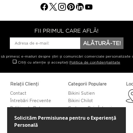
FII PRIMUL CARE AFLĂ!
ALĂTURĂ-TE!
 să primesc e-mailuri despre știri și comunicări comerciale personalizate 
Citiți cu atenție și acceptați
Politica de confidențialitate
Relații Clienți
Categorii Populare
Loc
Contact
Bikini Sutien
Întrebări Frecvente
Bikini Chilot
Politica de Returnare
Costume Baie Întregi
Caftan/Pareo
Rochii de Plajă
Bluze de Plajă