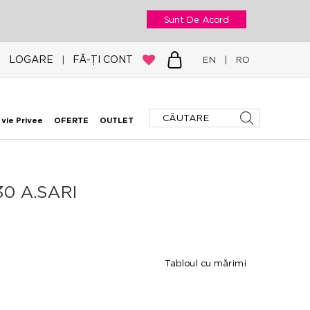
Sunt De Acord
LOGARE
FĂ-ȚI CONT
|
EN
|
RO
 vie Privee
OFERTE
OUTLET
0 A.SARI
Tabloul cu mărimi