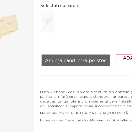
Selectați culoarea:
AD
Anunță când intră pe stoc
Luna V Shape Brazilian are o textură din dantelă și
partea din față cu un aspect standard, iar partea d
decât un tanga, oferind o experiență care îmbrăți
aer sofisticat. Cumpără acum și completează-ți stilu
Materiale Mixte: AL III-LEA MATERIAL,POLIAMI
Dimensiunea Manechinului: Marime: S / 36 Inaltime: 