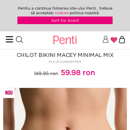
Pentru a continua folosirea site-ului Penti , trebuie
să acceptați
cookies
politica noastră.
Sunt De Acord
CHILOT BIKINI MACEY MINIMAL MIX
PLDJFOH826IYMIX
59.98 ron
149.95 ron