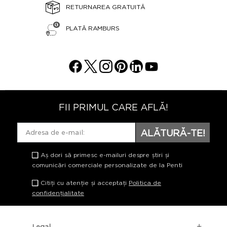
RETURNAREA GRATUITĂ
PLATĂ RAMBURS
FII PRIMUL CARE AFLĂ!
ALĂTURĂ-TE!
Aș dori să primesc e-mailuri despre știri și
comunicări comerciale personalizate de la Penti
Citiți cu atenție și acceptați
Politica de
confidențialitate
Legal