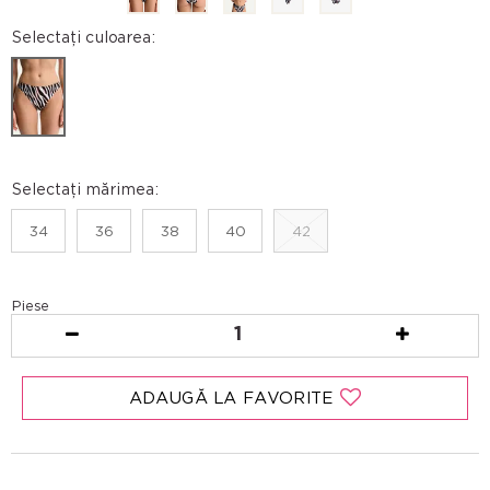
Selectați culoarea:
Selectați mărimea:
34
36
38
40
42
Piese
1
ADAUGĂ LA FAVORITE