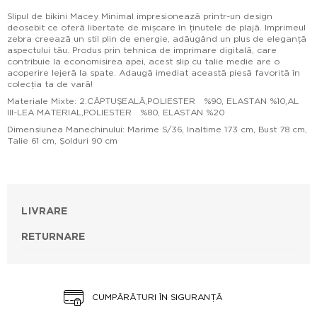
Slipul de bikini Macey Minimal impresionează printr-un design
deosebit ce oferă libertate de mișcare în ținutele de plajă. Imprimeul
zebra creează un stil plin de energie, adăugând un plus de eleganță
aspectului tău. Produs prin tehnica de imprimare digitală, care
contribuie la economisirea apei, acest slip cu talie medie are o
acoperire lejeră la spate. Adaugă imediat această piesă favorită în
colecția ta de vară!
Materiale Mixte: 2.CĂPTUŞEALĂ,POLIESTER %90, ELASTAN %10,AL
III-LEA MATERIAL,POLIESTER %80, ELASTAN %20
Dimensiunea Manechinului: Marime S/36, Inaltime 173 cm, Bust 78 cm,
Talie 61 cm, Şolduri 90 cm
LIVRARE
RETURNARE
CUMPĂRĂTURI ÎN SIGURANȚĂ