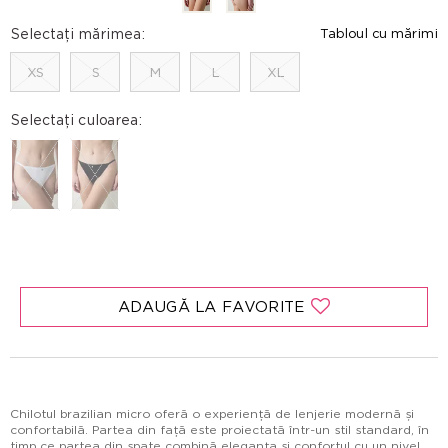
Selectați mărimea:
Tabloul cu mărimi
XS
S
M
L
XL
Selectați culoarea:
ADAUGĂ LA FAVORITE
Chilotul brazilian micro oferă o experiență de lenjerie modernă și
confortabilă. Partea din față este proiectată într-un stil standard, în
timp ce partea din spate combină eleganța și confortul cu un nivel