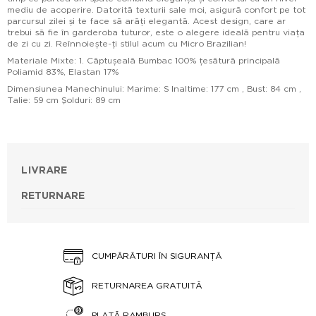
mediu de acoperire. Datorită texturii sale moi, asigură confort pe tot
parcursul zilei și te face să arăți elegantă. Acest design, care ar
trebui să fie în garderoba tuturor, este o alegere ideală pentru viața
de zi cu zi. Reînnoiește-ți stilul acum cu Micro Brazilian!
Materiale Mixte: 1. Căptușeală Bumbac 100% țesătură principală
Poliamid 83%, Elastan 17%
Dimensiunea Manechinului: Marime: S Inaltime: 177 cm , Bust: 84 cm ,
Talie: 59 cm Şolduri: 89 cm
LIVRARE
RETURNARE
CUMPĂRĂTURI ÎN SIGURANȚĂ
RETURNAREA GRATUITĂ
PLATĂ RAMBURS