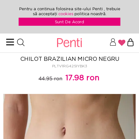
Pentru a continua folosirea site-ului Penti , trebuie
să acceptați
cookies
politica noastră.
Sunt De Acord
CHILOT BRAZILIAN MICRO NEGRU
PLTV1RG425IYBK3
17.98 ron
44.95 ron