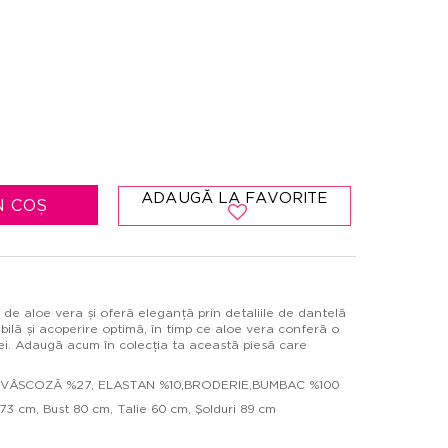
ADAUGĂ LA FAVORITE
N COȘ
t de aloe vera și oferă eleganță prin detaliile de dantelă
tabilă și acoperire optimă, în timp ce aloe vera conferă o
ilei. Adaugă acum în colecția ta această piesă care
63, VÂSCOZĂ %27, ELASTAN %10,BRODERIE,BUMBAC %100
73 cm, Bust 80 cm, Talie 60 cm, Şolduri 89 cm