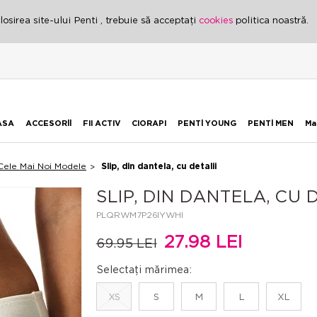
osirea site-ului Penti , trebuie să acceptați
cookies
politica noastră.
ASA
ACCESORİİ
FII ACTIV
CIORAPI
PENTİ YOUNG
PENTİ MEN
Ma
Cele Mai Noi Modele
Slip, din dantela, cu detalii
SLIP, DIN DANTELA, CU 
PLQRWM7P26IYWHI
27.98 LEI
69.95 LEI
Selectați mărimea:
XS
S
M
L
XL