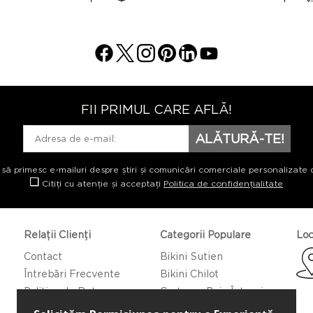
FII PRIMUL CARE AFLĂ!
ALĂTURĂ-TE!
 să primesc e-mailuri despre știri și comunicări comerciale personalizate 
Citiți cu atenție și acceptați
Politica de confidențialitate
Relații Clienți
Categorii Populare
Loc
Contact
Bikini Sutien
Întrebări Frecvente
Bikini Chilot
Politica de Returnare
Costume Baie Întregi
Caftan/Pareo