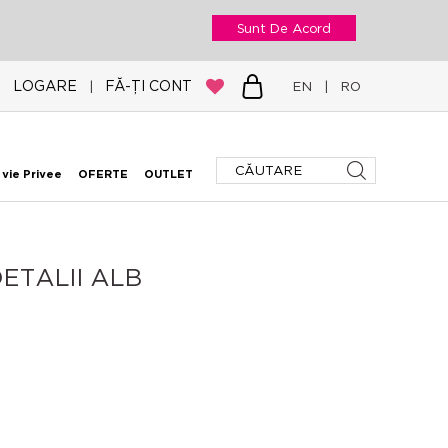
Sunt De Acord
LOGARE
FĂ-ȚI CONT
|
EN
|
RO
 vie Privee
OFERTE
OUTLET
DETALII ALB