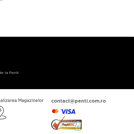
de la Penti
alizarea Magazinelor
contact@penti.com.ro