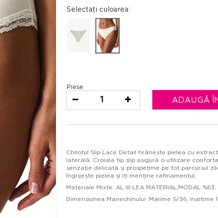
Selectați culoarea:
Piese
1
ADAUGĂ Î
Chilotul Slip Lace Detail hrănește pielea cu extrac
laterală. Croiala tip slip asigură o utilizare confor
senzație delicată și prospețime pe tot parcursul z
îngrijește pielea și îți menține rafinamentul.
Materiale Mixte: AL III-LEA MATERIAL,MODAL %
Dimensiunea Manechinului: Marime S/36, Inaltime 1