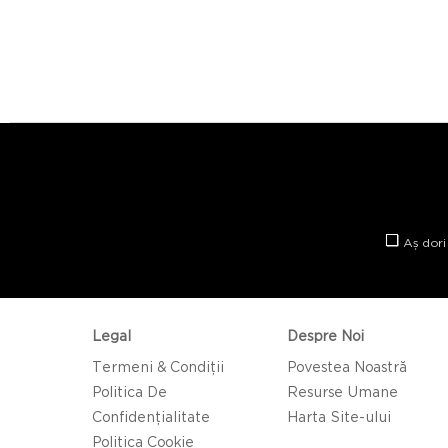
Aș dori
Legal
Despre Noi
Termeni & Condiții
Povestea Noastră
Politica De
Resurse Umane
Confidențialitate
Harta Site-ului
Politica Cookie