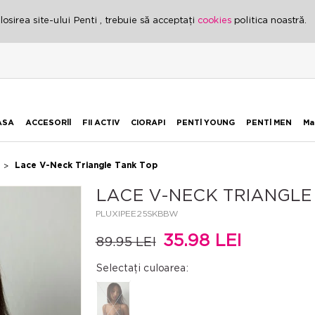
osirea site-ului Penti , trebuie să acceptați
cookies
politica noastră.
ASA
ACCESORİİ
FII ACTIV
CIORAPI
PENTİ YOUNG
PENTİ MEN
Ma
Lace V-Neck Triangle Tank Top
LACE V-NECK TRIANGL
PLUXIPEE25SKBBW
35.98 LEI
89.95 LEI
Selectați culoarea: