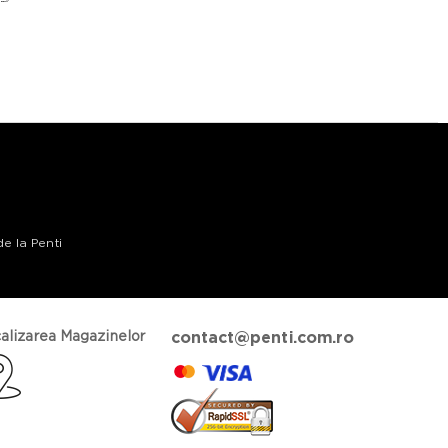
de la Penti
alizarea Magazinelor
contact@penti.com.ro