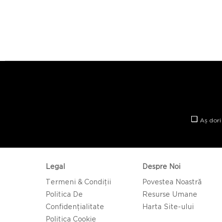
Aș dori
Legal
Despre Noi
Termeni & Condiții
Povestea Noastră
Politica De
Resurse Umane
Confidențialitate
Harta Site-ului
Politica Cookie