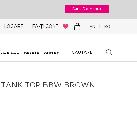
Sunt De Acord
LOGARE
FĂ-ȚI CONT
|
EN
|
RO
 vie Privee
OFERTE
OUTLET
E TANK TOP BBW BROWN