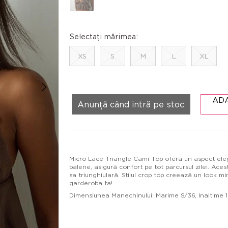
Selectați mărimea:
XS
S
M
L
XL
AD
Anunță când intră pe stoc
Micro Lace Triangle Cami Top oferă un aspect elega
balene, asigură confort pe tot parcursul zilei. Ace
sa triunghiulară. Stilul crop top creează un look 
garderoba ta!
Dimensiunea Manechinului: Marime S/36, Inaltime 17