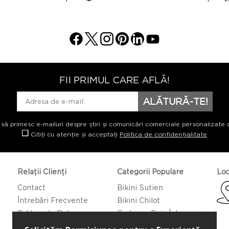
FII PRIMUL CARE AFLĂ!
ALĂTURĂ-TE!
 să primesc e-mailuri despre știri și comunicări comerciale personalizate 
Citiți cu atenție și acceptați
Politica de confidențialitate
Relații Clienți
Categorii Populare
Loc
Contact
Bikini Sutien
Întrebări Frecvente
Bikini Chilot
Politica de Returnare
Costume Baie Întregi
Caftan/Pareo