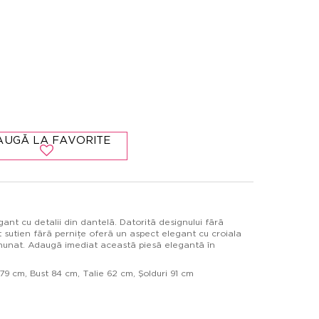
AUGĂ LA FAVORITE
nt cu detalii din dantelă. Datorită designului fără
st sutien fără pernițe oferă un aspect elegant cu croiala
minunat. Adaugă imediat această piesă elegantă în
9 cm, Bust 84 cm, Talie 62 cm, Şolduri 91 cm