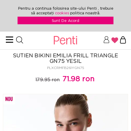
Pentru a continua folosirea site-ului Penti , trebuie
să acceptați
cookies
politica noastră.
Sunt De Acord
SUTIEN BIKINI EMILIA FRILL TRIANGLE
GN75 YESIL
PLXCRMFB26IYGN75
71.98 ron
179.95 ron