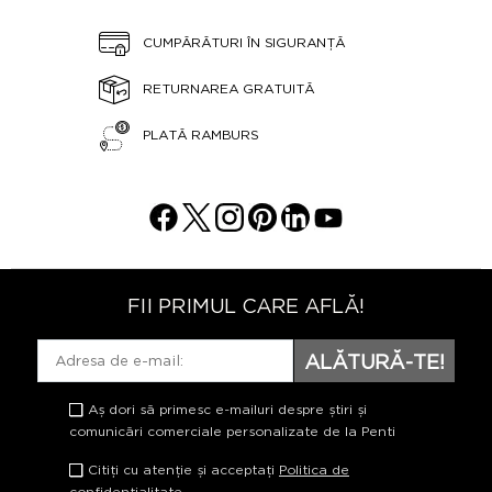
CUMPĂRĂTURI ÎN SIGURANȚĂ
RETURNAREA GRATUITĂ
PLATĂ RAMBURS
FII PRIMUL CARE AFLĂ!
ALĂTURĂ-TE!
Aș dori să primesc e-mailuri despre știri și
comunicări comerciale personalizate de la Penti
Citiți cu atenție și acceptați
Politica de
confidențialitate