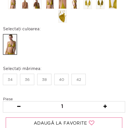
Selectați culoarea:
Selectați mărimea:
34
36
38
40
42
Piese
1
ADAUGĂ LA FAVORITE