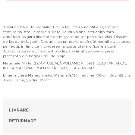
Topul de bikini triunghiular Emilia Frill oferă un stil elegant prin
textura sa strălucitoare și detaliile cu volane. Structura fără
armătură asigură libertate de mișcare pe tot parcursul zilei. Dispune
de bureți detașabili. Designul cu prindere după gât permite ajustarea
perfectă, în timp ce închiderea la spate oferă o fixare sigură.
Achiziționează acum acest produs, destinat să devină piesa
preferată din bagajul tău de plajă.
Materiale Mixte: 2.CĂPTUŞEALĂ,POLIAMIDĂ %83, ELASTAN %17,AL
III-LEA MATERIAL,POLIAMIDĂ %83, ELASTAN %17
Dimensiunea Manechinului: Marime S/36, Inaltime 178 cm, Bust 82 cm,
Talie 58 cm, Şolduri 85 cm
LIVRARE
RETURNARE