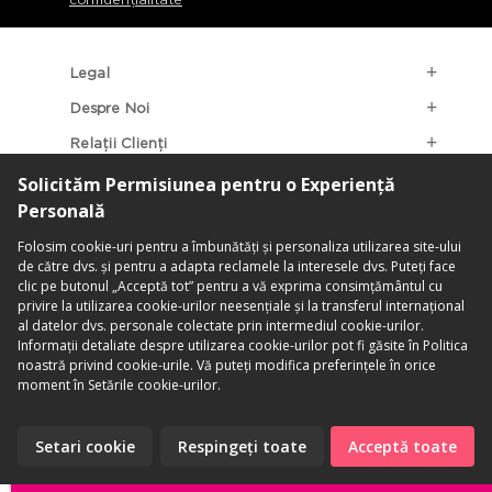
Legal
Despre Noi
Relații Clienți
Categorii Populare
Localizarea Magazinelor
contact@penti.com.ro
©PENTİ. Toate Drepturile Rezervate.
Termeni & Condiții
|
Politica De
Confidențialitate
ADAUGĂ ÎN COȘ