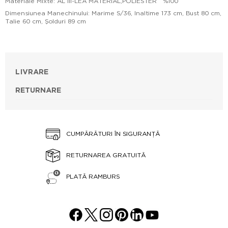
Materiale Mixte: AL III-LEA MATERIAL,POLIESTER %100
Dimensiunea Manechinului: Marime S/36, Inaltime 173 cm, Bust 80 cm,
Talie 60 cm, Şolduri 89 cm
LIVRARE
RETURNARE
CUMPĂRĂTURI ÎN SIGURANȚĂ
RETURNAREA GRATUITĂ
PLATĂ RAMBURS