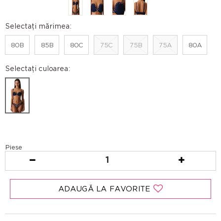
Selectați mărimea:
80B
85B
80C
75C
75B
75A
80A
Selectați culoarea:
Piese
1
ADAUGĂ LA FAVORITE