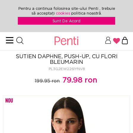
Pentru a continua folosirea site-ului Penti , trebuie
să acceptați
cookies
politica noastră.
Sunt De Acord
SUTIEN DAPHNE, PUSH-UP, CU FLORI
BLEUMARIN
PL3G2EW226IYNV8
79.98 ron
199.95 ron