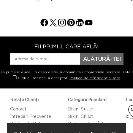
FII PRIMUL CARE AFLĂ!
ALĂTURĂ-TE!
 să primesc e-mailuri despre știri și comunicări comerciale personalizate 
Citiți cu atenție și acceptați
Politica de confidențialitate
Relații Clienți
Categorii Populare
Loc
Contact
Bikini Sutien
Întrebări Frecvente
Bikini Chilot
Politica de Returnare
Costume Baie Întregi
Caftan/Pareo