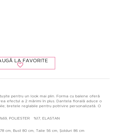
AUGĂ LA FAVORITE
ite pentru un look mai plin. Forma cu balene oferă
rea efectul a 2 mărimi în plus. Dantela florală aduce o
le; bretele reglabile pentru potrivire personalizată. O
Ă %69, POLIESTER %17, ELASTAN
8 cm, Bust 80 cm, Talie 56 cm, Şolduri 86 cm