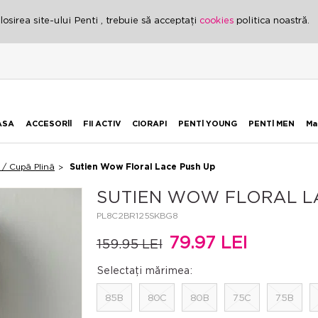
osirea site-ului Penti , trebuie să acceptați
cookies
politica noastră.
ASA
ACCESORİİ
FII ACTIV
CIORAPI
PENTİ YOUNG
PENTİ MEN
Ma
 / Cupă Plină
Sutien Wow Floral Lace Push Up
SUTIEN WOW FLORAL LA
PL8C2BR125SKBG8
79.97 LEI
159.95 LEI
Selectați mărimea:
85B
80C
80B
75C
75B