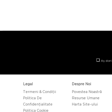
Aș dori
Legal
Despre Noi
Termeni & Condiții
Povestea Noastră
Politica De
Resurse Umane
Confidențialitate
Harta Site-ului
Politica Cookie