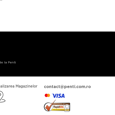
de la Penti
alizarea Magazinelor
contact@penti.com.ro