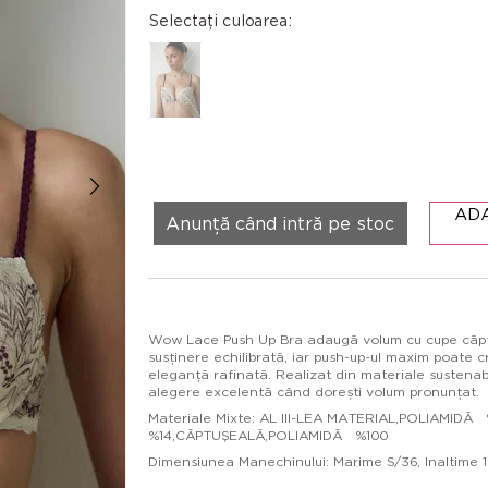
Selectați culoarea:
AD
Anunță când intră pe stoc
Wow Lace Push Up Bra adaugă volum cu cupe căptuș
susținere echilibrată, iar push-up-ul maxim poate c
eleganță rafinată. Realizat din materiale sustenabi
alegere excelentă când dorești volum pronunțat.
Materiale Mixte: AL III-LEA MATERIAL,POLIAMID
%14,CĂPTUŞEALĂ,POLIAMIDĂ %100
Dimensiunea Manechinului: Marime S/36, Inaltime 17