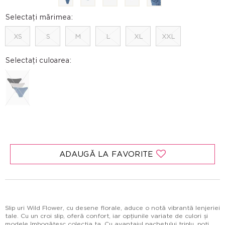
Selectați mărimea:
XS
S
M
L
XL
XXL
Selectați culoarea:
ADAUGĂ LA FAVORITE
Slip uri Wild Flower, cu desene florale, aduce o notă vibrantă lenjeriei
tale. Cu un croi slip, oferă confort, iar opțiunile variate de culori și
modele îmbogățesc colecția ta. Cu avantajul pachetului triplu, poți