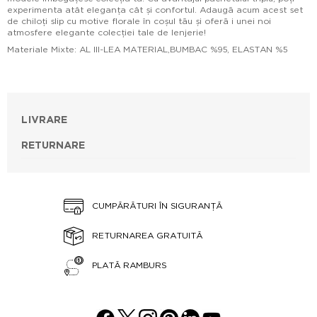
experimenta atât eleganța cât și confortul. Adaugă acum acest set
de chiloți slip cu motive florale în coșul tău și oferă i unei noi
atmosfere elegante colecției tale de lenjerie!
Materiale Mixte: AL III-LEA MATERIAL,BUMBAC %95, ELASTAN %5
LIVRARE
RETURNARE
CUMPĂRĂTURI ÎN SIGURANȚĂ
RETURNAREA GRATUITĂ
PLATĂ RAMBURS