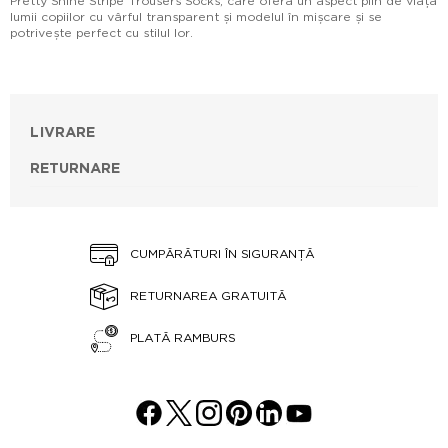
Pretty Shine Stripe Trousers Socks, care oferă un aspect plin de viață
lumii copiilor cu vârful transparent și modelul în mișcare și se
potrivește perfect cu stilul lor.
LIVRARE
RETURNARE
CUMPĂRĂTURI ÎN SIGURANȚĂ
RETURNAREA GRATUITĂ
PLATĂ RAMBURS