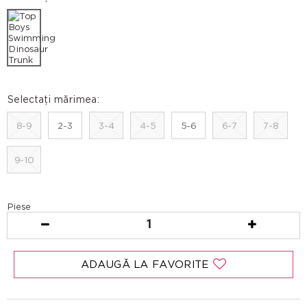
Selectați mărimea:
8-9
2-3
3-4
4-5
5-6
6-7
7-8
9-10
Piese
1
ADAUGĂ LA FAVORITE