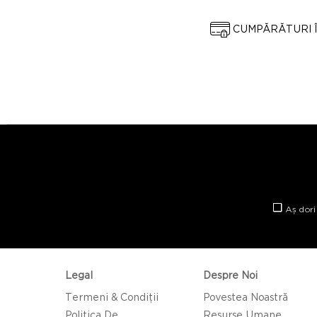
CUMPĂRĂTURI 
Aș dori
Legal
Despre Noi
Termeni & Condiții
Povestea Noastră
Politica De
Resurse Umane