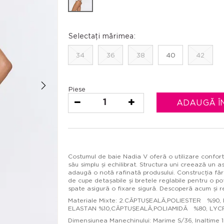
Selectați mărimea:
34
36
38
40
42
Piese
1
ADAUGĂ Î
Costumul de baie Nadia V oferă o utilizare confortab
său simplu și echilibrat. Structura uni creează un 
adaugă o notă rafinată produsului. Construcția fără
de cupe detașabile și bretele reglabile pentru o pot
spate asigură o fixare sigură. Descoperă acum și red
Materiale Mixte: 2.CĂPTUŞEALĂ,POLIESTER %90,
ELASTAN %10,CĂPTUŞEALĂ,POLIAMIDĂ %80, LYC
Dimensiunea Manechinului: Marime S/36, Inaltime 17