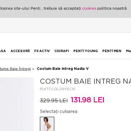
osirea site-ului Penti , trebuie să acceptați
cookies
politica noastră.
ASA
ACCESORİİ
FII ACTIV
CIORAPI
PENTİ YOUNG
PENTİ MEN
Ma
tume Baie Întregi
Costum Baie intreg Nadia V
COSTUM BAIE INTREG N
PLKTCCQL26IYEC16
131.98 LEI
329.95 LEI
Selectați culoarea: