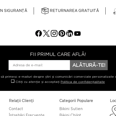
ÎN SIGURANȚĂ
RETURNAREA GRATUITĂ
FII PRIMUL CARE AFLĂ!
ALĂTURĂ-TE!
 să primesc e-mailuri despre știri și comunicări comerciale personalizate 
Citiți cu atenție și acceptați
Politica de confidențialitate
Relații Clienți
Categorii Populare
Loc
Contact
Bikini Sutien
Întrebări Frecvente
Bikini Chilot