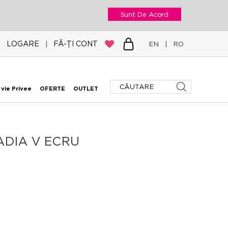
Sunt De Acord
LOGARE
FĂ-ȚI CONT
|
EN
|
RO
 vie Privee
OFERTE
OUTLET
ADIA V ECRU