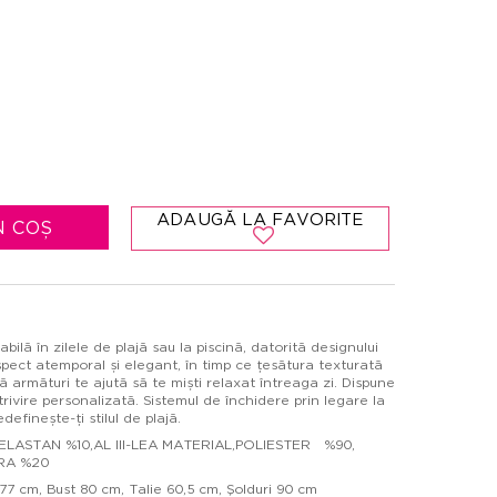
ADAUGĂ LA FAVORITE
N COȘ
ilă în zilele de plajă sau la piscină, datorită designului
aspect atemporal și elegant, în timp ce țesătura texturată
 armături te ajută să te miști relaxat întreaga zi. Dispune
rivire personalizată. Sistemul de închidere prin legare la
efinește-ți stilul de plajă.
 ELASTAN %10,AL III-LEA MATERIAL,POLIESTER %90,
RA %20
7 cm, Bust 80 cm, Talie 60,5 cm, Şolduri 90 cm