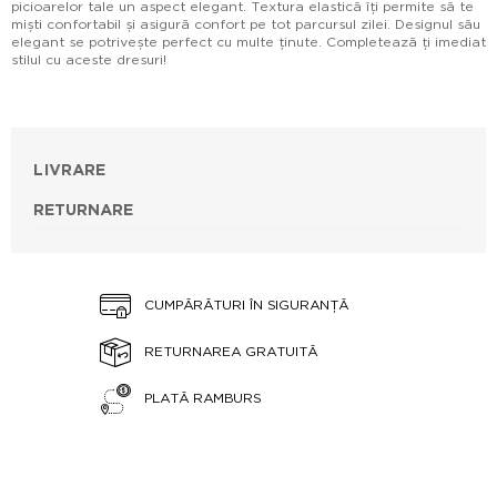
picioarelor tale un aspect elegant. Textura elastică îți permite să te
miști confortabil și asigură confort pe tot parcursul zilei. Designul său
elegant se potrivește perfect cu multe ținute. Completează ți imediat
stilul cu aceste dresuri!
LIVRARE
RETURNARE
CUMPĂRĂTURI ÎN SIGURANȚĂ
RETURNAREA GRATUITĂ
PLATĂ RAMBURS