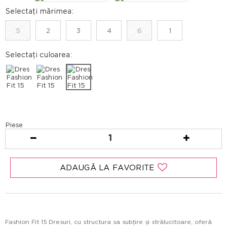
Selectați mărimea:
5
2
3
4
6
1
Selectați culoarea:
Piese
1
ADAUGĂ LA FAVORITE
Fashion Fit 15 Dresuri, cu structura sa subțire și strălucitoare, oferă