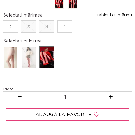
Selectați mărimea:
Tabloul cu mărimi
2
3
4
1
Selectați culoarea:
Piese
1
ADAUGĂ LA FAVORITE