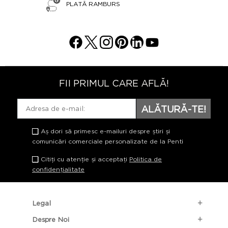
PLATĂ RAMBURS
FII PRIMUL CARE AFLĂ!
ALĂTURĂ-TE!
Aș dori să primesc e-mailuri despre știri și
comunicări comerciale personalizate de la Penti
Citiți cu atenție și acceptați
Politica de
confidențialitate
Legal
Despre Noi