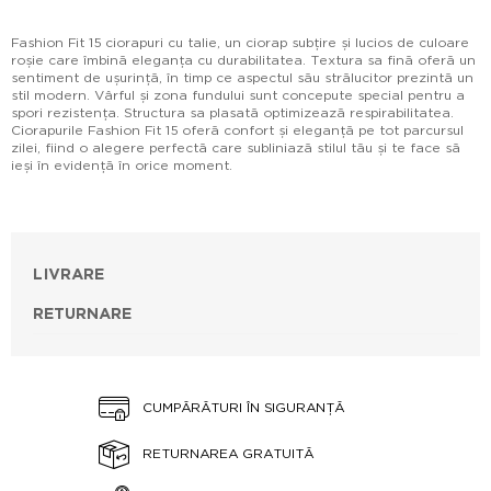
Fashion Fit 15 ciorapuri cu talie, un ciorap subțire și lucios de culoare
roșie care îmbină eleganța cu durabilitatea. Textura sa fină oferă un
sentiment de ușurință, în timp ce aspectul său strălucitor prezintă un
stil modern. Vârful și zona fundului sunt concepute special pentru a
spori rezistența. Structura sa plasată optimizează respirabilitatea.
Ciorapurile Fashion Fit 15 oferă confort și eleganță pe tot parcursul
zilei, fiind o alegere perfectă care subliniază stilul tău și te face să
ieși în evidență în orice moment.
LIVRARE
RETURNARE
CUMPĂRĂTURI ÎN SIGURANȚĂ
RETURNAREA GRATUITĂ