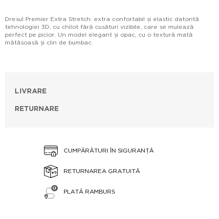
Dresul Premier Extra Stretch: extra confortabil și elastic datorită
tehnologiei 3D, cu chilot fără cusături vizibile, care se mulează
perfect pe picior. Un model elegant și opac, cu o textură mată
mătăsoasă și clin de bumbac.
LIVRARE
RETURNARE
CUMPĂRĂTURI ÎN SIGURANȚĂ
RETURNAREA GRATUITĂ
PLATĂ RAMBURS