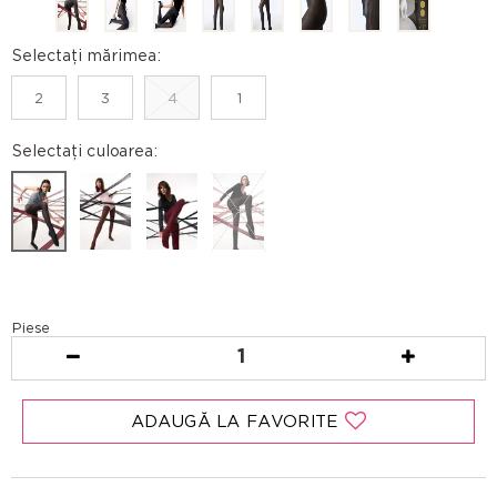
Selectați mărimea:
2
3
4
1
Selectați culoarea:
Piese
1
ADAUGĂ LA FAVORITE