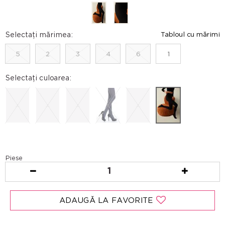
Selectați mărimea:
Tabloul cu mărimi
5
2
3
4
6
1
Selectați culoarea:
Piese
1
ADAUGĂ LA FAVORITE