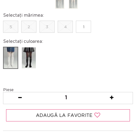
Selectați mărimea:
5
2
3
4
1
Selectați culoarea:
Piese
1
ADAUGĂ LA FAVORITE