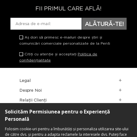
FII PRIMUL CARE AFLĂ!
ALĂTURĂ-TE!
Aș dori să primesc e-mailuri despre știri și
comunicări comerciale personalizate de la Penti
Citiți cu atenție și acceptați
Politica de
confidențialitate
Legal
Despre Noi
Relații Clienți
Categorii Populare
Localizarea Magazinelor
contact@penti.com.ro