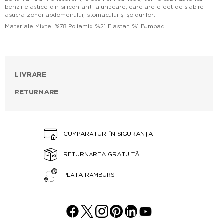
benzii elastice din silicon anti-alunecare, care are efect de slăbire
asupra zonei abdomenului, stomacului și șoldurilor.
Materiale Mixte: %78 Poliamid %21 Elastan %1 Bumbac
LIVRARE
RETURNARE
CUMPĂRĂTURI ÎN SIGURANȚĂ
RETURNAREA GRATUITĂ
PLATĂ RAMBURS