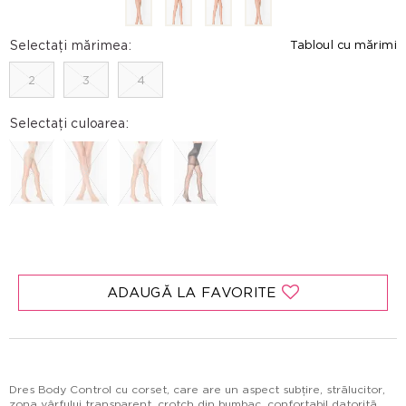
Selectați mărimea:
Tabloul cu mărimi
2
3
4
Selectați culoarea:
ADAUGĂ LA FAVORITE
Dres Body Control cu ​​corset, care are un aspect subțire, strălucitor,
zona vârfului transparent, crotch din bumbac, confortabil datorită