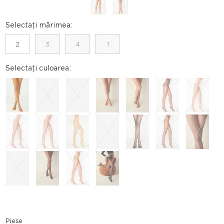
Selectați mărimea:
2
3
4
1
Selectați culoarea:
Piese