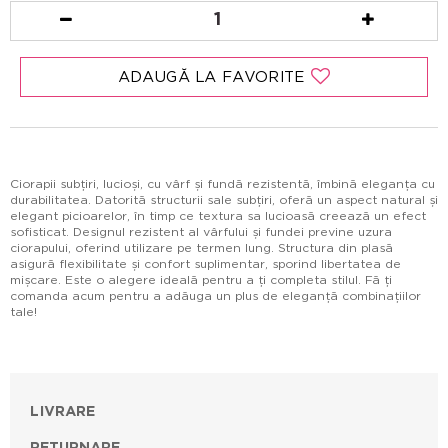
1
ADAUGĂ LA FAVORITE
Ciorapii subțiri, lucioși, cu vârf și fundă rezistentă, îmbină eleganța cu
durabilitatea. Datorită structurii sale subțiri, oferă un aspect natural și
elegant picioarelor, în timp ce textura sa lucioasă creează un efect
sofisticat. Designul rezistent al vârfului și fundei previne uzura
ciorapului, oferind utilizare pe termen lung. Structura din plasă
asigură flexibilitate și confort suplimentar, sporind libertatea de
mișcare. Este o alegere ideală pentru a ți completa stilul. Fă ți
comanda acum pentru a adăuga un plus de eleganță combinațiilor
tale!
LIVRARE
RETURNARE