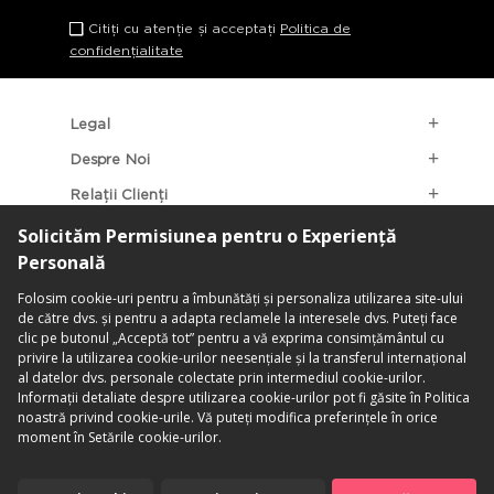
Citiți cu atenție și acceptați
Politica de
confidențialitate
Legal
Despre Noi
Relații Clienți
Categorii Populare
Localizarea Magazinelor
contact@penti.com.ro
©PENTİ. Toate Drepturile Rezervate.
Termeni & Condiții
|
Politica De