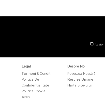
Aș dori
Legal
Despre Noi
Termeni & Condiții
Povestea Noastră
Politica De
Resurse Umane
Confidențialitate
Harta Site-ului
Politica Cookie
ANPC