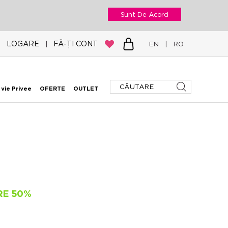
Sunt De Acord
LOGARE
FĂ-ȚI CONT
|
EN
|
RO
 vie Privee
OFERTE
OUTLET
RE 50%