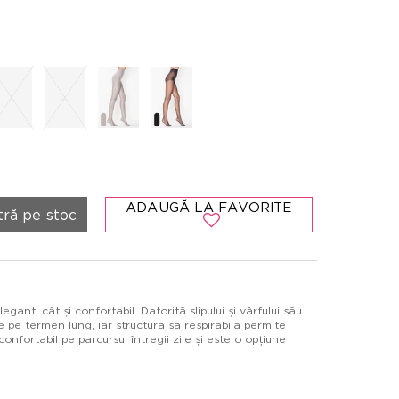
ADAUGĂ LA FAVORITE
tră pe stoc
gant, cât și confortabil. Datorită slipului și vârfului său
re pe termen lung, iar structura sa respirabilă permite
confortabil pe parcursul întregii zile și este o opțiune