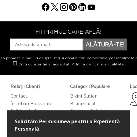
FII PRIMUL CARE AFLĂ!
ALĂTURĂ-TE!
 să primesc e-mailuri despre știri și comunicări comerciale personalizate 
Citiți cu atenție și acceptați
Politica de confidențialitate
Relații Clienți
Categorii Populare
Loc
Contact
Bikini Sutien
Întrebări Frecvente
Bikini Chilot
Politica de Returnare
Costume Baie Întregi
Caftan/Pareo
Rochii de Plajă
Bluze de Plajă