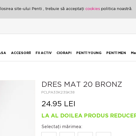
osirea site-ului Penti , trebuie să acceptați
cookies
politica noastră.
ASA
ACCESORİİ
FII ACTIV
CIORAPI
PENTİ YOUNG
PENTİ MEN
Ma
DRES MAT 20 BRONZ
PCLPA33K23SK38
24.95 LEI
LA AL DOILEA PRODUS REDUCE
Selectați mărimea: