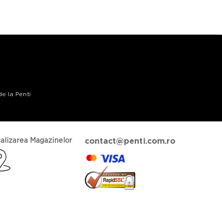
de la Penti
alizarea Magazinelor
contact@penti.com.ro