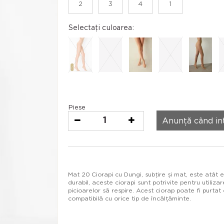
2
3
4
1
Selectați culoarea:
Piese
1
Anunță când in
Mat 20 Ciorapi cu Dungi, subțire și mat, este atât ele
durabil, aceste ciorapi sunt potrivite pentru utiliza
picioarelor să respire. Acest ciorap poate fi purtat 
compatibilă cu orice tip de încălțăminte.