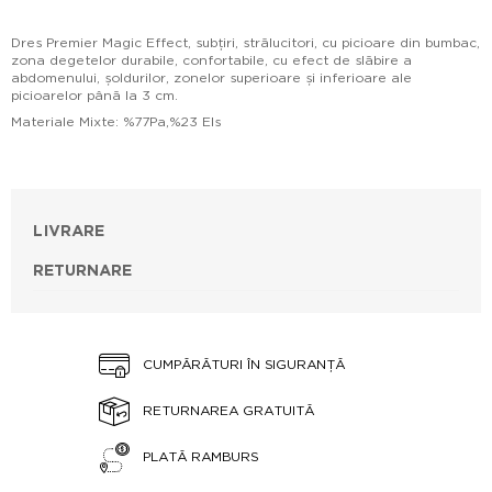
Dres Premier Magic Effect, subțiri, strălucitori, cu picioare din bumbac,
zona degetelor durabile, confortabile, cu efect de slăbire a
abdomenului, șoldurilor, zonelor superioare și inferioare ale
picioarelor până la 3 cm.
Materiale Mixte: %77Pa,%23 Els
LIVRARE
RETURNARE
CUMPĂRĂTURI ÎN SIGURANȚĂ
RETURNAREA GRATUITĂ
PLATĂ RAMBURS