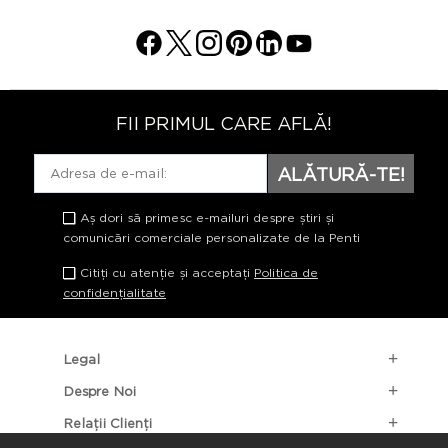
FII PRIMUL CARE AFLĂ!
ALĂTURĂ-TE!
Aș dori să primesc e-mailuri despre știri și
comunicări comerciale personalizate de la Penti
Citiți cu atenție și acceptați
Politica de
confidențialitate
Legal
Despre Noi
Relații Clienți