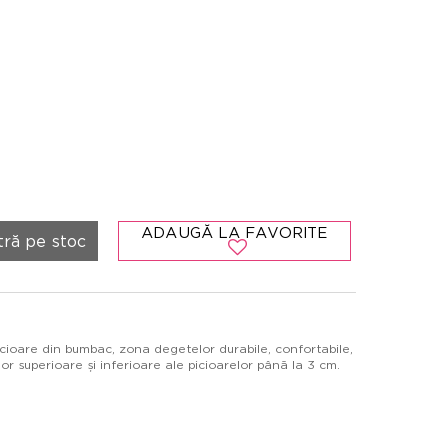
ADAUGĂ LA FAVORITE
tră pe stoc
 picioare din bumbac, zona degetelor durabile, confortabile,
or superioare și inferioare ale picioarelor până la 3 cm.