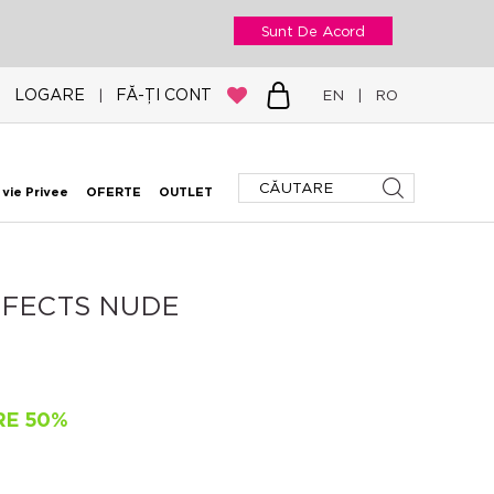
Sunt De Acord
LOGARE
FĂ-ȚI CONT
|
EN
|
RO
 vie Privee
OFERTE
OUTLET
FFECTS NUDE
RE 50%