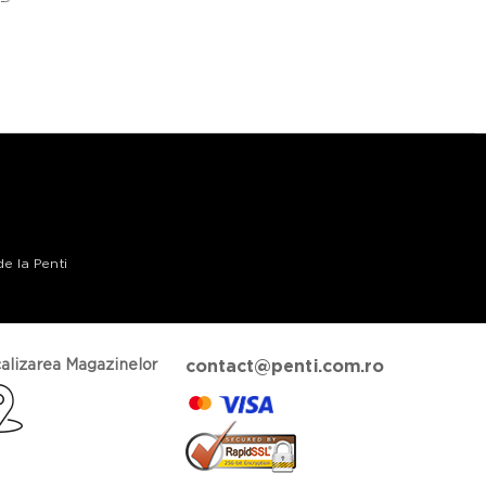
de la Penti
alizarea Magazinelor
contact@penti.com.ro