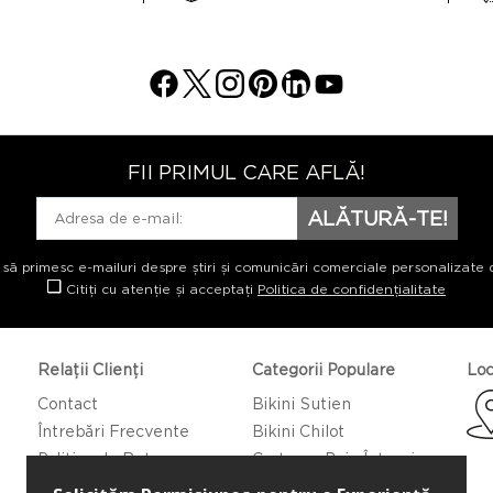
FII PRIMUL CARE AFLĂ!
ALĂTURĂ-TE!
 să primesc e-mailuri despre știri și comunicări comerciale personalizate 
Citiți cu atenție și acceptați
Politica de confidențialitate
Relații Clienți
Categorii Populare
Loc
Contact
Bikini Sutien
Întrebări Frecvente
Bikini Chilot
Politica de Returnare
Costume Baie Întregi
Caftan/Pareo