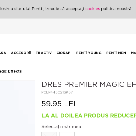
osirea site-ului Penti , trebuie să acceptați
cookies
politica noastră.
ASA
ACCESORİİ
FII ACTIV
CIORAPI
PENTİ YOUNG
PENTİ MEN
Ma
gic Effects
DRES PREMIER MAGIC E
PCLP445C21SK57
59.95 LEI
LA AL DOILEA PRODUS REDUCE
Selectați mărimea: