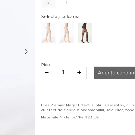
2
1
Selectați culoarea:
Piese
1
Anunță când in
Dres Premier Magic Effect, subțiri, strălucitori, cu
cu efect de slăbire a abdomenului, șoldurilor, zonel
Materiale Mixte: %77Pa,%23 Els