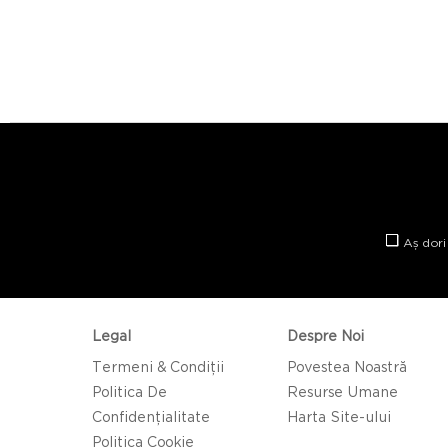
Aș dori
Legal
Despre Noi
Termeni & Condiții
Povestea Noastră
Politica De
Resurse Umane
Confidențialitate
Harta Site-ului
Politica Cookie