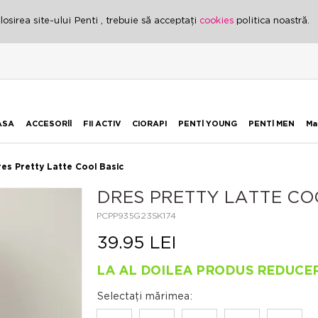
osirea site-ului Penti , trebuie să acceptați
cookies
politica noastră.
ASA
ACCESORİİ
FII ACTIV
CIORAPI
PENTİ YOUNG
PENTİ MEN
Ma
res Pretty Latte Cool Basic
DRES PRETTY LATTE CO
PCPP935G23SK174
39.95 LEI
LA AL DOILEA PRODUS REDUCE
Selectați mărimea: