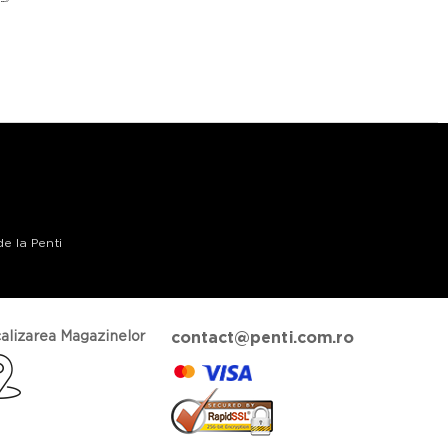
de la Penti
alizarea Magazinelor
contact@penti.com.ro