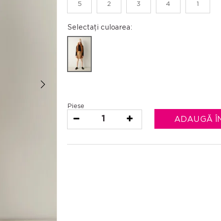
5
2
3
4
1
Selectați culoarea:
Piese
1
ADAUGĂ Î