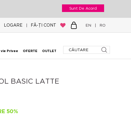
Sunt De Acord
LOGARE
FĂ-ȚI CONT
|
EN
|
RO
 vie Privee
OFERTE
OUTLET
OL BASIC LATTE
RE 50%