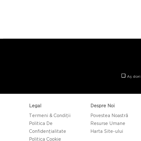
Aș dori
Legal
Despre Noi
Termeni & Condiții
Povestea Noastră
Politica De
Resurse Umane
Confidențialitate
Harta Site-ului
Politica Cookie