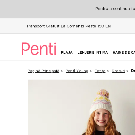
Pentru a continua fol
Transport Gratuit La Comenzi Peste 150 Lei
PLAJĂ
LENJERIE INTIMĂ
HAINE DE C
Pagină Principală
Penti̇ Young
Fetițe
Dresuri
D