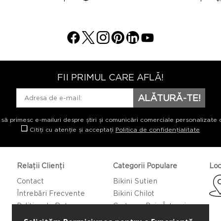
FII PRIMUL CARE AFLĂ!
ALĂTURĂ-TE!
 să primesc e-mailuri despre știri și comunicări comerciale personalizate 
Citiți cu atenție și acceptați
Politica de confidențialitate
Relații Clienți
Categorii Populare
Loc
Contact
Bikini Sutien
Întrebări Frecvente
Bikini Chilot
Politica de Returnare
Costume Baie Întregi
Caftan/Pareo