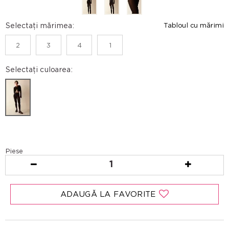
Selectați mărimea:
Tabloul cu mărimi
2
3
4
1
Selectați culoarea:
Piese
1
ADAUGĂ LA FAVORITE