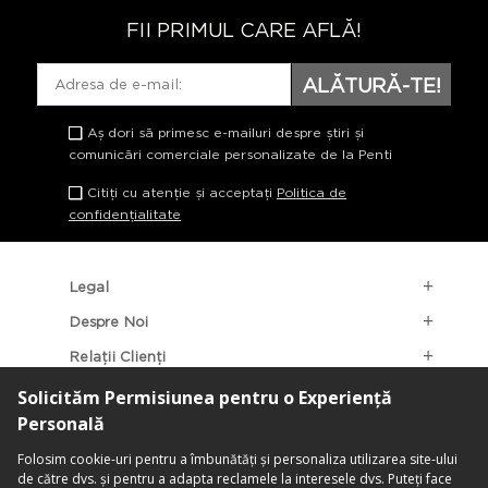
FII PRIMUL CARE AFLĂ!
ALĂTURĂ-TE!
Aș dori să primesc e-mailuri despre știri și
comunicări comerciale personalizate de la Penti
Citiți cu atenție și acceptați
Politica de
confidențialitate
Legal
Despre Noi
Relații Clienți
Categorii Populare
Localizarea Magazinelor
contact@penti.com.ro