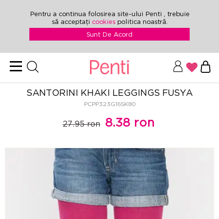
Pentru a continua folosirea site-ului Penti , trebuie
să acceptați
cookies
politica noastră.
Sunt De Acord
SANTORINI KHAKI LEGGINGS FUSYA
PCPP323G16SK80
8.38 ron
27.95 ron