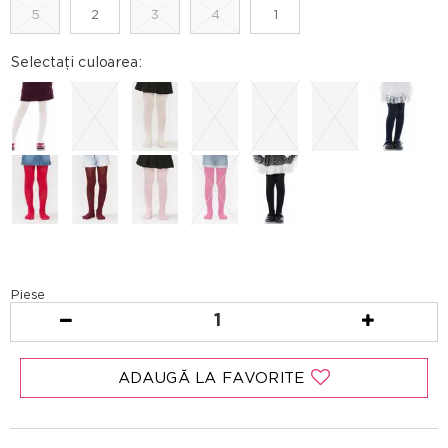
5
2
3
4
1
Selectați culoarea:
Piese
1
ADAUGĂ LA FAVORITE