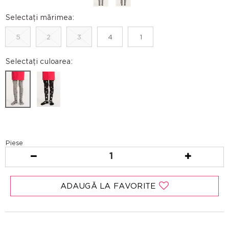
Selectați mărimea:
5
2
3
4
1
Selectați culoarea:
Piese
1
ADAUGĂ LA FAVORITE