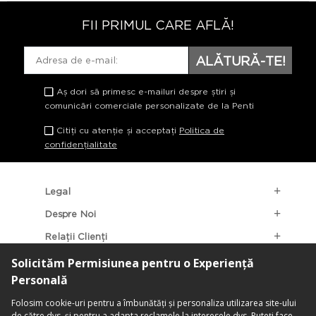
FII PRIMUL CARE AFLĂ!
ALĂTURĂ-TE!
Aș dori să primesc e-mailuri despre știri și
comunicări comerciale personalizate de la Penti
Citiți cu atenție și acceptați
Politica de
confidențialitate
Legal
Despre Noi
Relații Clienți
Categorii Populare
Localizarea Magazinelor
contact@penti.com.ro