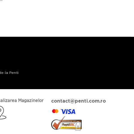
de la Penti
alizarea Magazinelor
contact@penti.com.ro