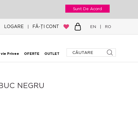
Sunt De Acord
LOGARE
FĂ-ȚI CONT
|
EN
|
RO
 vie Privee
OFERTE
OUTLET
 BUC NEGRU