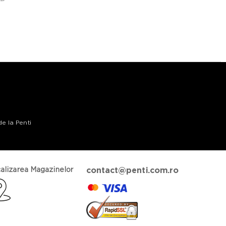
de la Penti
alizarea Magazinelor
contact@penti.com.ro