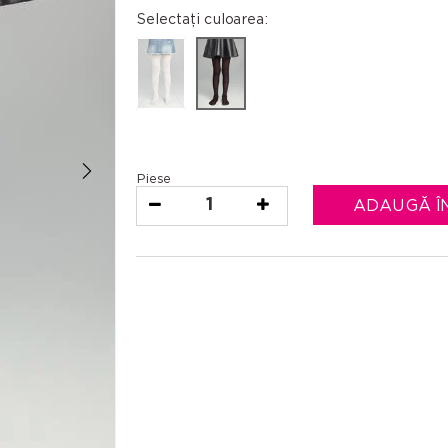
Selectați culoarea:
Piese
1
ADAUGĂ Î