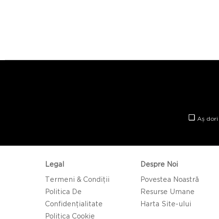
Aș dori
Legal
Despre Noi
Termeni & Condiții
Povestea Noastră
Politica De
Resurse Umane
Confidențialitate
Harta Site-ului
Politica Cookie