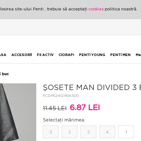
osirea site-ului Penti , trebuie să acceptați
cookies
politica noastră.
ASA
ACCESORİİ
FII ACTIV
CIORAPI
PENTİ YOUNG
PENTİ MEN
Ma
3 buc
ŞOSETE MAN DIVIDED 3
PCDP624G19SK500
6.87 LEI
11.45 LEI
Selectați mărimea:
5
2
3
4
1