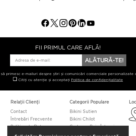
FII PRIMUL CARE AFLĂ!
ALĂTURĂ-TE!
 să primesc e-mailuri despre știri și comunicări comerciale personalizate 
Citiți cu atenție și acceptați
Politica de confidențialitate
Relații Clienți
Categorii Populare
Loc
Contact
Bikini Sutien
Întrebări Frecvente
Bikini Chilot
Politica de Returnare
Costume Baie Întregi
Caftan/Pareo