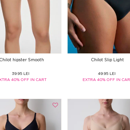
Chilot hipster Smooth
Chilot Slip Light
39.95 LEI
49.95 LEI
XTRA 40% OFF IN CART
EXTRA 40% OFF IN CA