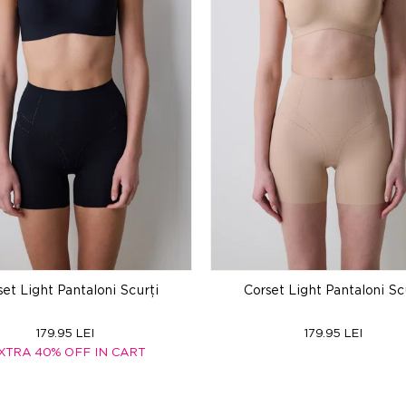
set Light Pantaloni Scurți
Corset Light Pantaloni Sc
179.95 LEI
179.95 LEI
XTRA 40% OFF IN CART