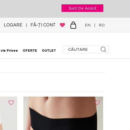
Sunt De Acord
LOGARE
FĂ-ȚI CONT
|
EN
|
RO
 vie Privee
OFERTE
OUTLET