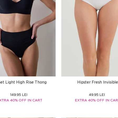
set Light High Rise Thong
Hipster Fresh Invisible
149.95 LEI
49.95 LEI
XTRA 40% OFF IN CART
EXTRA 40% OFF IN CA