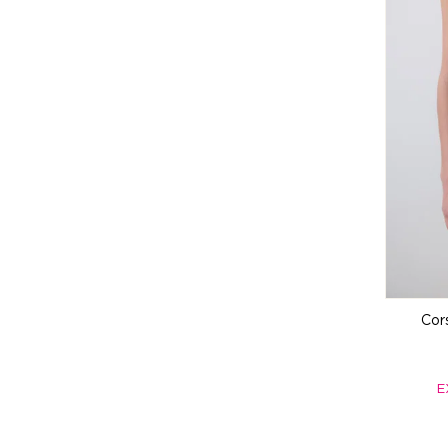
Cor
E