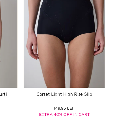
urți
Corset Light High Rise Slip
149.95 LEI
EXTRA 40% OFF IN CART