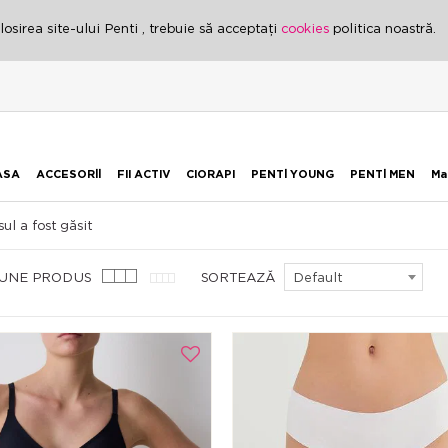
osirea site-ului Penti , trebuie să acceptați
cookies
politica noastră.
ASA
ACCESORİİ
FII ACTIV
CIORAPI
PENTİ YOUNG
PENTİ MEN
Ma
ul a fost găsit
IUNE PRODUS
SORTEAZĂ
Default