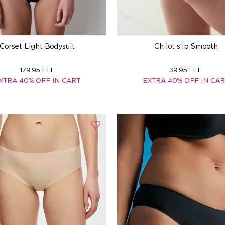
Corset Light Bodysuit
Chilot slip Smooth
179.95 LEI
39.95 LEI
XTRA 40% OFF IN CART
EXTRA 40% OFF IN CA