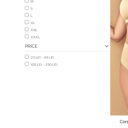
M
S
L
XL
XXL
XXXL
PRICE
25 LEI - 49 LEI
100 LEI - 250 LEI
Cor