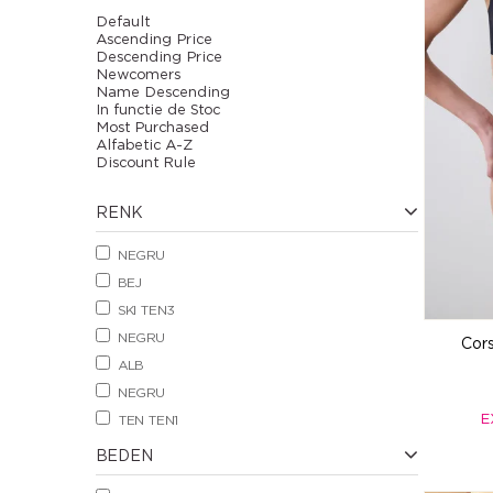
Default
Ascending Price
Descending Price
Newcomers
Name Descending
In functie de Stoc
Most Purchased
Alfabetic A-Z
Discount Rule
RENK
NEGRU
BEJ
SKI TEN3
NEGRU
Cor
ALB
NEGRU
E
TEN TEN1
BEDEN