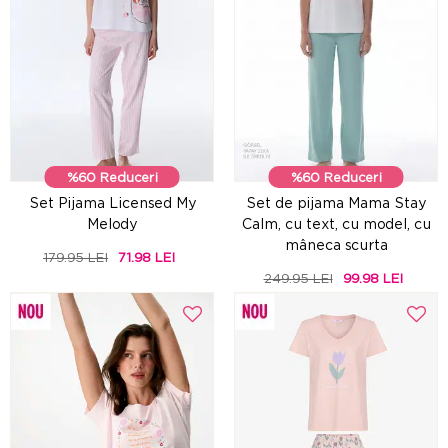
%60 Reduceri
%60 Reduceri
Set Pijama Licensed My
Set de pijama Mama Stay
Melody
Calm, cu text, cu model, cu
mâneca scurta
179.95 LEI
71.98 LEI
249.95 LEI
99.98 LEI