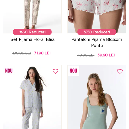
%60 Reduceri
%50 Reduceri
Set Pijama Floral Bliss
Pantaloni Pijama Blossom
Punto
179.95 LEI
71.98 LEI
79.95 LEI
39.98 LEI