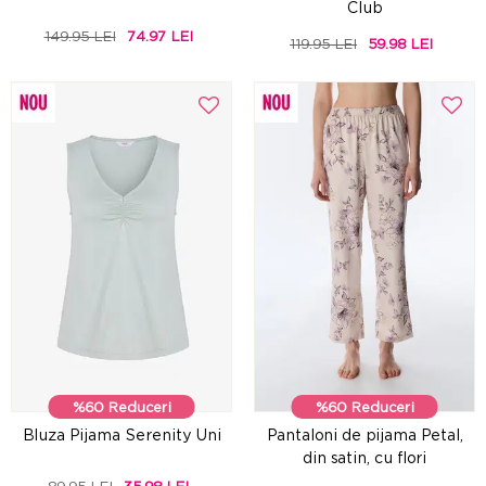
Club
149.95 LEI
74.97 LEI
119.95 LEI
59.98 LEI
%60 Reduceri
%60 Reduceri
Bluza Pijama Serenity Uni
Pantaloni de pijama Petal,
din satin, cu flori