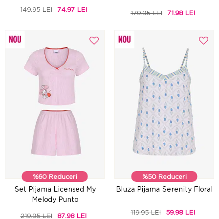
149.95 LEI
74.97 LEI
179.95 LEI
71.98 LEI
%60 Reduceri
%50 Reduceri
Set Pijama Licensed My
Bluza Pijama Serenity Floral
Melody Punto
119.95 LEI
59.98 LEI
219.95 LEI
87.98 LEI