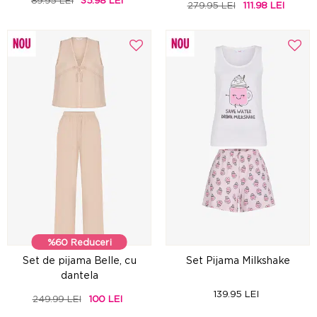
89.95 LEI
35.98 LEI
279.95 LEI
111.98 LEI
%60 Reduceri
Set de pijama Belle, cu
Set Pijama Milkshake
dantela
139.95 LEI
249.99 LEI
100 LEI